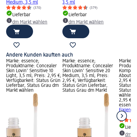
Medium, 3,5 ml
3,5 ml
(370)
(379)
Lieferbar
Lieferbar
dm Markt wählen
dm Markt wählen
Andere Kunden kauften auch
Marke: essence;
Marke: essence;
Marke: e
Produktname: Concealer
Produktname: Concealer
Produkt
Skin Lovin' Sensitive 10
Skin Lovin' Sensitive 20
Kompaktp
Light, 3,5 ml; Preis: 2,95 €;
Medium, 3,5 ml; Preis:
About Mat
Verfügbarkeit: Status Grün
2,95 €; Verfügbarkeit:
2,95 €; V
Lieferbar, Status Grau dm
Status Grün Lieferbar,
Status G
Markt wählen
Status Grau dm Markt
Status G
wählen
2,95 €
essence
Fixierend
g
Liefe
dm Ma