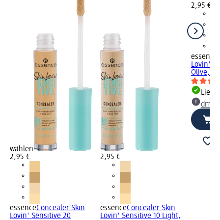
2,95 €
essence
Lovin' S
Olive, 3,
Liefe
dm Ma
wählen
2,95 €
2,95 €
essence
Concealer Skin
essence
Concealer Skin
Lovin' Sensitive 20
Lovin' Sensitive 10 Light,