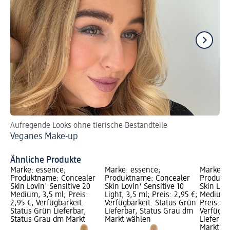
Aufregende Looks ohne tierische Bestandteile
Sch
Veganes Make-up
Be
Ähnliche Produkte
Marke: essence;
Marke: essence;
Marke: e
Produktname: Concealer
Produktname: Concealer
Produkt
Skin Lovin' Sensitive 20
Skin Lovin' Sensitive 10
Skin Lovi
Medium, 3,5 ml; Preis:
Light, 3,5 ml; Preis: 2,95 €;
Medium O
2,95 €; Verfügbarkeit:
Verfügbarkeit: Status Grün
Preis: 2,
Status Grün Lieferbar,
Lieferbar, Status Grau dm
Verfügba
Status Grau dm Markt
Markt wählen
Lieferba
Markt w