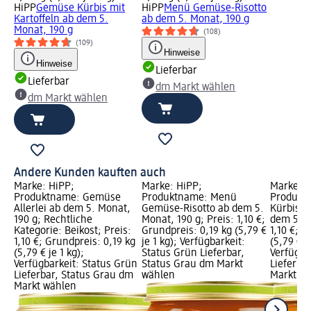
HiPP
Gemüse Kürbis mit
HiPP
Menü Gemüse-Risotto
Kartoffeln ab dem 5.
ab dem 5. Monat, 190 g
Monat, 190 g
(108)
(109)
Hinweise
Hinweise
Lieferbar
Lieferbar
dm Markt wählen
dm Markt wählen
Andere Kunden kauften auch
Marke: HiPP;
Marke: HiPP;
Marke: H
Produktname: Gemüse
Produktname: Menü
Produkt
Allerlei ab dem 5. Monat,
Gemüse-Risotto ab dem 5.
Kürbis m
190 g; Rechtliche
Monat, 190 g; Preis: 1,10 €;
dem 5. M
Kategorie: Beikost; Preis:
Grundpreis: 0,19 kg (5,79 €
1,10 €; G
1,10 €; Grundpreis: 0,19 kg
je 1 kg); Verfügbarkeit:
(5,79 € j
(5,79 € je 1 kg);
Status Grün Lieferbar,
Verfügba
Verfügbarkeit: Status Grün
Status Grau dm Markt
Lieferba
Lieferbar, Status Grau dm
wählen
Markt w
Markt wählen