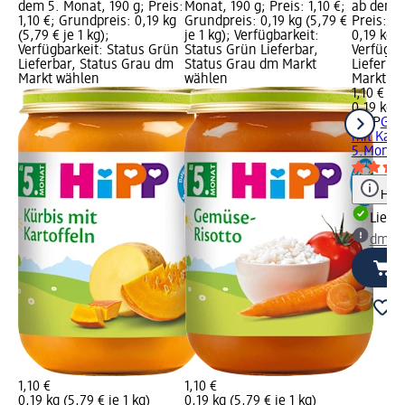
dem 5. Monat, 190 g; Preis:
Monat, 190 g; Preis: 1,10 €;
ab dem 5
1,10 €; Grundpreis: 0,19 kg
Grundpreis: 0,19 kg (5,79 €
Preis: 1,
(5,79 € je 1 kg);
je 1 kg); Verfügbarkeit:
0,19 kg (
Verfügbarkeit: Status Grün
Status Grün Lieferbar,
Verfügba
Lieferbar, Status Grau dm
Status Grau dm Markt
Lieferba
Markt wählen
wählen
Markt w
1,10 €
0,19 kg (
HiPP
Gem
mit Kart
5.Monat,
Hinw
Liefe
dm Ma
1,10 €
1,10 €
0,19 kg (5,79 € je 1 kg)
0,19 kg (5,79 € je 1 kg)