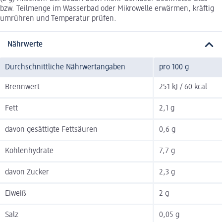
bzw. Teilmenge im Wasserbad oder Mikrowelle erwärmen, kräftig
umrühren und Temperatur prüfen.
Nährwerte
Durchschnittliche Nährwertangaben
pro 100 g
Brennwert
251 kJ / 60 kcal
Fett
2,1 g
davon gesättigte Fettsäuren
0,6 g
Kohlenhydrate
7,7 g
davon Zucker
2,3 g
Eiweiß
2 g
Salz
0,05 g