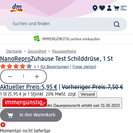
Suchen und finden
IMMERGÜNSTIG online einkaufen
Startseite
Gesundheit
Hausapotheke
NanoRepro
Zuhause Test Schilddrüse, 1 St
4.1
(
63 Bewertungen
|
Frage stellen
)
Aktueller Preis:
5,95 €
|
Vorheriger Preis:
7,50 €
1 St (5,95 € je 1 St)
inkl. 20% MwSt. zzgl.
Versand
dm Dauerpreis
nicht erhöht seit 31.05.2023
In den Warenkorb
Momentan nicht lieferbar