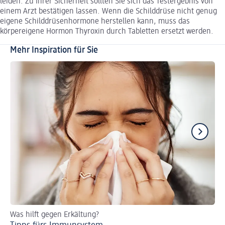
leiden. Zu Ihrer Sicherheit sollten Sie sich das Testergebnis von
einem Arzt bestätigen lassen. Wenn die Schilddrüse nicht genug
eigene Schilddrüsenhormone herstellen kann, muss das
körpereigene Hormon Thyroxin durch Tabletten ersetzt werden.
Mehr Inspiration für Sie
Was hilft gegen Erkältung?
Er