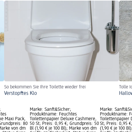
So bekommen Sie Ihre Toilette wieder frei
Tolle 
Verstopftes Klo
Hallo
;
Marke: Sanft&Sicher;
Marke: Sanft&Si
tes
Produktname: Feuchtes
Produktname: F
xe Maxi Pack,
Toilettenpapier Deluxe Cashmere,
Toilettenpapier 
 Grundpreis: 80
50 St; Preis: 0,95 €; Grundpreis: 50
St; Preis: 0,95 
; Marke von dm
Bl (1,90 € je 100 Bl); Marke von dm
(1,90 € je 100 B