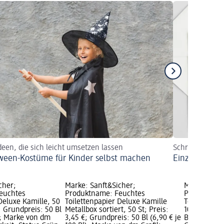
Ideen, die sich leicht umsetzen lassen
Schritt für Sc
ween-Kostüme für Kinder selbst machen
Einzigartige 
cher;
Marke: Sanft&Sicher;
Marke: Sanf
euchtes
Produktname: Feuchtes
Produktnam
Deluxe Kamille, 50
Toilettenpapier Deluxe Kamille
Toilettenpa
€; Grundpreis: 50 Bl
Metallbox sortiert, 50 St; Preis:
10 St; Preis
l); Marke von dm
3,45 €; Grundpreis: 50 Bl (6,90 € je
Bl (7,50 € j