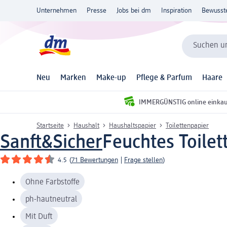
Unternehmen
Presse
Jobs bei dm
Inspiration
Bewusst
Suchen un
Neu
Marken
Make-up
Pflege & Parfum
Haare
IMMERGÜNSTIG online einka
Startseite
Haushalt
Haushaltspapier
Toilettenpapier
Sanft&Sicher
Feuchtes Toilet
4.5
(
71 Bewertungen
|
Frage stellen
)
Ohne Farbstoffe
ph-hautneutral
Mit Duft