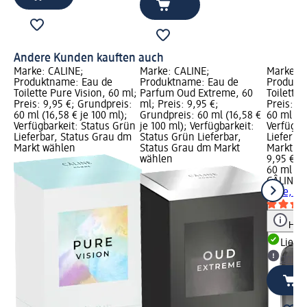
Andere Kunden kauften auch
Marke: CÂLINE;
Marke: CÂLINE;
Marke: C
Produktname: Eau de
Produktname: Eau de
Produkt
Toilette Pure Vision, 60 ml;
Parfum Oud Extreme, 60
Toilette 
Preis: 9,95 €; Grundpreis:
ml; Preis: 9,95 €;
Preis: 9
60 ml (16,58 € je 100 ml);
Grundpreis: 60 ml (16,58 €
60 ml (16
Verfügbarkeit: Status Grün
je 100 ml); Verfügbarkeit:
Verfügba
Lieferbar, Status Grau dm
Status Grün Lieferbar,
Lieferba
Markt wählen
Status Grau dm Markt
Markt w
wählen
9,95 €
60 ml (16
CÂLINE
E
Pure, 60
Hinw
Liefe
dm Ma