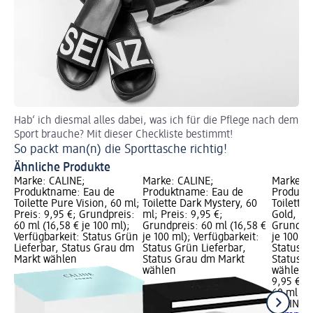
Hab‘ ich diesmal alles dabei, was ich für die Pflege nach dem
Sport brauche? Mit dieser Checkliste bestimmt!
So packt man(n) die Sporttasche richtig!
Ähnliche Produkte
Marke: CÂLINE;
Marke: CÂLINE;
Marke: C
Produktname: Eau de
Produktname: Eau de
Produkt
Toilette Pure Vision, 60 ml;
Toilette Dark Mystery, 60
Toilette
Preis: 9,95 €; Grundpreis:
ml; Preis: 9,95 €;
Gold, 60 
60 ml (16,58 € je 100 ml);
Grundpreis: 60 ml (16,58 €
Grundpre
Verfügbarkeit: Status Grün
je 100 ml); Verfügbarkeit:
je 100 ml
Lieferbar, Status Grau dm
Status Grün Lieferbar,
Status G
Markt wählen
Status Grau dm Markt
Status G
wählen
wählen
9,95 €
60 ml (16
CÂLINE
E