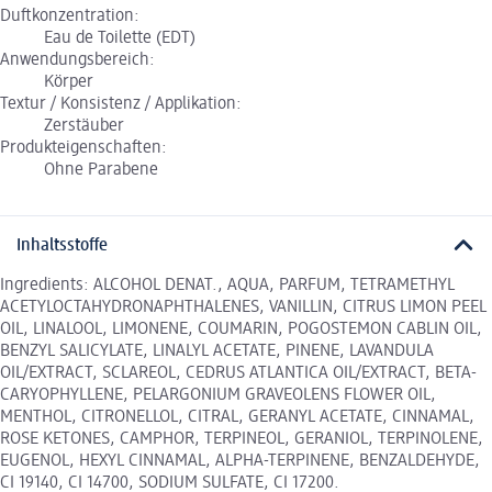
Duftkonzentration:
Eau de Toilette (EDT)
Anwendungsbereich:
Körper
Textur / Konsistenz / Applikation:
Zerstäuber
Produkteigenschaften:
Ohne Parabene
Inhaltsstoffe
Ingredients: ALCOHOL DENAT., AQUA, PARFUM, TETRAMETHYL
ACETYLOCTAHYDRONAPHTHALENES, VANILLIN, CITRUS LIMON PEEL
OIL, LINALOOL, LIMONENE, COUMARIN, POGOSTEMON CABLIN OIL,
BENZYL SALICYLATE, LINALYL ACETATE, PINENE, LAVANDULA
OIL/EXTRACT, SCLAREOL, CEDRUS ATLANTICA OIL/EXTRACT, BETA-
CARYOPHYLLENE, PELARGONIUM GRAVEOLENS FLOWER OIL,
MENTHOL, CITRONELLOL, CITRAL, GERANYL ACETATE, CINNAMAL,
ROSE KETONES, CAMPHOR, TERPINEOL, GERANIOL, TERPINOLENE,
EUGENOL, HEXYL CINNAMAL, ALPHA-TERPINENE, BENZALDEHYDE,
CI 19140, CI 14700, SODIUM SULFATE, CI 17200.