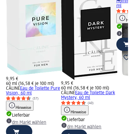
Homme I
ml
Hinw
Liefe
dm Ma
9,95 €
9,95 €
60 ml (16,58 € je 100 ml)
60 ml (16,58 € je 100 ml)
CÂLINE
Eau de Toilette Pure
CÂLINE
Eau de Toilette Dark
Vision, 60 ml
Mystery, 60 ml
(57)
(40)
Hinweise
Hinweise
Lieferbar
Lieferbar
dm Markt wählen
dm Markt wählen