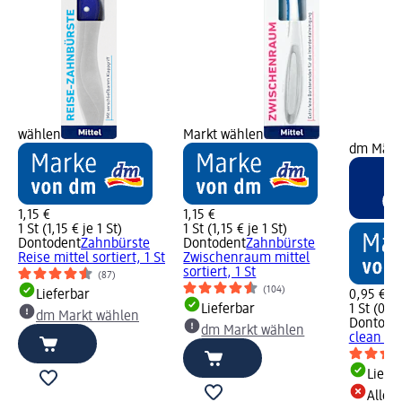
wählen
Markt wählen
dm Märk
1,15 €
1,15 €
1 St (1,15 € je 1 St)
1 St (1,15 € je 1 St)
Dontodent
Zahnbürste
Dontodent
Zahnbürste
Reise mittel sortiert, 1 St
Zwischenraum mittel
sortiert, 1 St
(87)
(104)
Lieferbar
0,95 €
Lieferbar
1 St (0,95
dm Markt wählen
Dontode
dm Markt wählen
clean mit
Liefe
Alle 