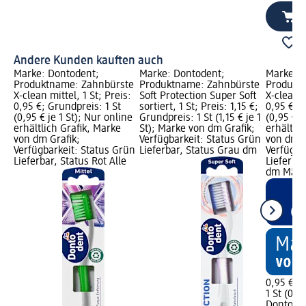
Andere Kunden kauften auch
Marke: Dontodent;
Marke: Dontodent;
Marke: D
Produktname: Zahnbürste
Produktname: Zahnbürste
Produkt
X-clean mittel, 1 St; Preis:
Soft Protection Super Soft
X-clean h
0,95 €; Grundpreis: 1 St
sortiert, 1 St; Preis: 1,15 €;
0,95 €; G
(0,95 € je 1 St); Nur online
Grundpreis: 1 St (1,15 € je 1
(0,95 € j
erhältlich Grafik, Marke
St); Marke von dm Grafik;
erhältlic
von dm Grafik;
Verfügbarkeit: Status Grün
von dm G
Verfügbarkeit: Status Grün
Lieferbar, Status Grau dm
Verfügba
Lieferbar, Status Rot Alle
Lieferbar
dm Märk
0,95 €
1 St (0,95
Dontode