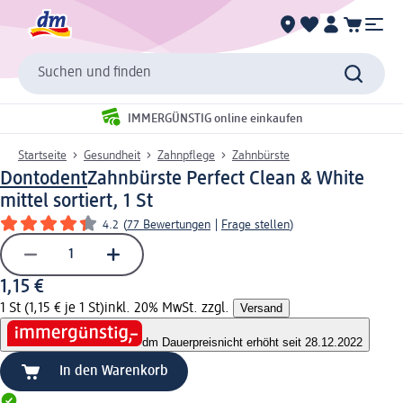
Suchen und finden
IMMERGÜNSTIG online einkaufen
Startseite
Gesundheit
Zahnpflege
Zahnbürste
Dontodent
Zahnbürste Perfect Clean & White
mittel sortiert, 1 St
4.2
(
77 Bewertungen
|
Frage stellen
)
1,15 €
1 St (1,15 € je 1 St)
inkl. 20% MwSt. zzgl.
Versand
dm Dauerpreis
nicht erhöht seit 28.12.2022
In den Warenkorb