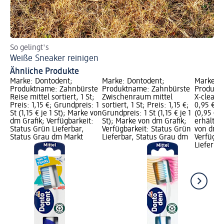
So gelingt's
Ge
Weiße Sneaker reinigen
Ti
Ähnliche Produkte
Marke: Dontodent;
Marke: Dontodent;
Marke: D
Produktname: Zahnbürste
Produktname: Zahnbürste
Produkt
Reise mittel sortiert, 1 St;
Zwischenraum mittel
X-clean m
Preis: 1,15 €; Grundpreis: 1
sortiert, 1 St; Preis: 1,15 €;
0,95 €; G
St (1,15 € je 1 St); Marke von
Grundpreis: 1 St (1,15 € je 1
(0,95 € j
dm Grafik; Verfügbarkeit:
St); Marke von dm Grafik;
erhältlic
Status Grün Lieferbar,
Verfügbarkeit: Status Grün
von dm G
Status Grau dm Markt
Lieferbar, Status Grau dm
Verfügba
Lieferbar