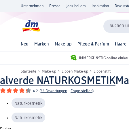
Unternehmen
Presse
Jobs bei dm
Inspiration
Bewusst
Suchen un
Neu
Marken
Make-up
Pflege & Parfum
Haare
IMMERGÜNSTIG online einka
Startseite
Make-up
Lippen Make-up
Lippenstift
alverde NATURKOSMETIK
Mat
4.2
(
53 Bewertungen
|
Frage stellen
)
Naturkosmetik
Naturkosmetik