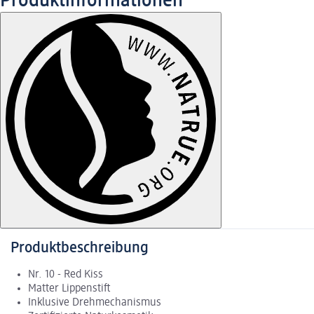
Produktinformationen
Produktbeschreibung
Nr. 10 - Red Kiss
Matter Lippenstift
Inklusive Drehmechanismus