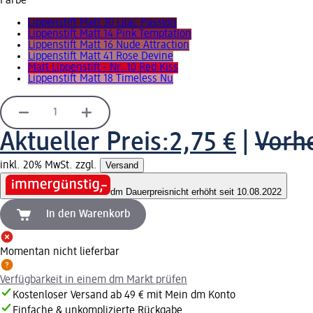
Farbe
Lippenstift Matt 30 Lilac Passion
Lippenstift Matt 14 Pink Temptation
Lippenstift Matt 16 Nude Attraction
Lippenstift Matt 41 Rose Devine
Matt Lippenstift - Nr. 10 Red Kiss
Lippenstift Matt 18 Timeless Nu
Aktueller Preis:
2,75 €
|
Vorhe
inkl. 20% MwSt. zzgl.
Versand
dm Dauerpreis
nicht erhöht seit 10.08.2022
In den Warenkorb
Momentan nicht lieferbar
Verfügbarkeit in einem dm Markt prüfen
Kostenloser Versand ab 49 € mit Mein dm Konto
Einfache & unkomplizierte Rückgabe