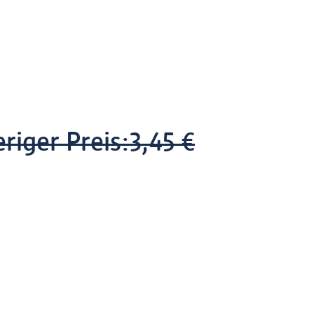
riger Preis:
3,45 €