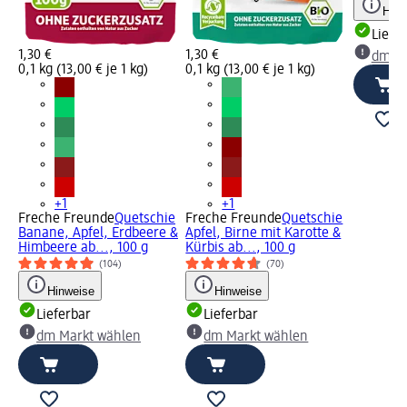
Hinw
Liefe
1,30 €
1,30 €
dm Ma
0,1 kg (13,00 € je 1 kg)
0,1 kg (13,00 € je 1 kg)
+1
+1
Freche Freunde
Quetschie
Freche Freunde
Quetschie
Banane, Apfel, Erdbeere &
Apfel, Birne mit Karotte &
Himbeere ab..., 100 g
Kürbis ab..., 100 g
(104)
(70)
Hinweise
Hinweise
Lieferbar
Lieferbar
dm Markt wählen
dm Markt wählen