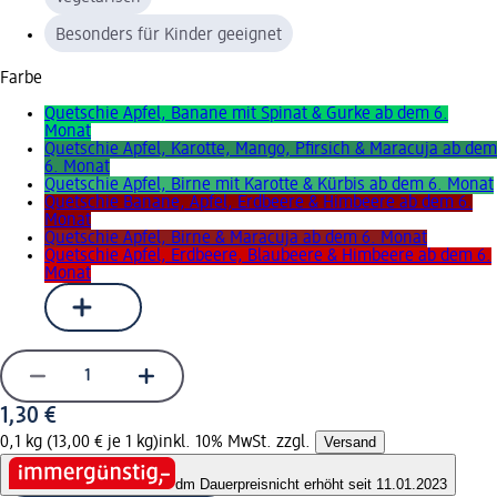
Besonders für Kinder geeignet
Farbe
Quetschie Apfel, Banane mit Spinat & Gurke ab dem 6.
Monat
Quetschie Apfel, Karotte, Mango, Pfirsich & Maracuja ab dem
6. Monat
Quetschie Apfel, Birne mit Karotte & Kürbis ab dem 6. Monat
Quetschie Banane, Apfel, Erdbeere & Himbeere ab dem 6.
Monat
Quetschie Apfel, Birne & Maracuja ab dem 6. Monat
Quetschie Apfel, Erdbeere, Blaubeere & Himbeere ab dem 6.
Monat
1,30 €
0,1 kg (13,00 € je 1 kg)
inkl. 10% MwSt. zzgl.
Versand
dm Dauerpreis
nicht erhöht seit 11.01.2023