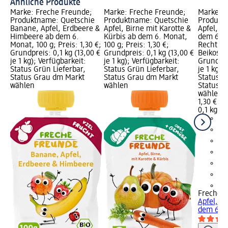
Ähnliche Produkte
Marke: Freche Freunde;
Marke: Freche Freunde;
Marke: F
Produktname: Quetschie
Produktname: Quetschie
Produkt
Banane, Apfel, Erdbeere &
Apfel, Birne mit Karotte &
Apfel, B
Himbeere ab dem 6.
Kürbis ab dem 6. Monat,
dem 6. M
Monat, 100 g; Preis: 1,30 €;
100 g; Preis: 1,30 €;
Rechtlic
Grundpreis: 0,1 kg (13,00 €
Grundpreis: 0,1 kg (13,00 €
Beikost; 
je 1 kg); Verfügbarkeit:
je 1 kg); Verfügbarkeit:
Grundprei
Status Grün Lieferbar,
Status Grün Lieferbar,
je 1 kg);
Status Grau dm Markt
Status Grau dm Markt
Status G
wählen
wählen
Status G
wählen
1,30 €
0,1 kg (1
+1
Freche 
Apfel, B
dem 6. M