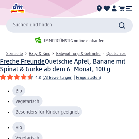
Suchen und finden
IMMERGÜNSTIG online einkaufen
Startseite
Baby & Kind
Babynahrung & Getränke
Quetschies
Freche Freunde
Quetschie Apfel, Banane mit
Spinat & Gurke ab dem 6. Monat, 100 g
4.8
(
73 Bewertungen
|
Frage stellen
)
Bio
Vegetarisch
Besonders für Kinder geeignet
Bio
Vegetarisch