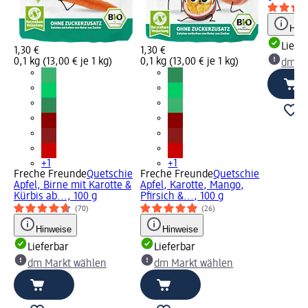
Hinw
Liefe
1,30 €
1,30 €
0,1 kg (13,00 € je 1 kg)
0,1 kg (13,00 € je 1 kg)
dm Ma
+1
+1
Freche Freunde
Quetschie
Freche Freunde
Quetschie
Apfel, Birne mit Karotte &
Apfel, Karotte, Mango,
Kürbis ab..., 100 g
Pfirsich &..., 100 g
(70)
(26)
Hinweise
Hinweise
Lieferbar
Lieferbar
dm Markt wählen
dm Markt wählen