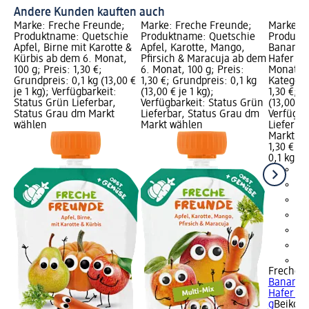
Andere Kunden kauften auch
Marke: Freche Freunde;
Marke: Freche Freunde;
Marke: F
Produktname: Quetschie
Produktname: Quetschie
Produkt
Apfel, Birne mit Karotte &
Apfel, Karotte, Mango,
Banane, 
Kürbis ab dem 6. Monat,
Pfirsich & Maracuja ab dem
Hafer & 
100 g; Preis: 1,30 €;
6. Monat, 100 g; Preis:
Monat, 1
Grundpreis: 0,1 kg (13,00 €
1,30 €; Grundpreis: 0,1 kg
Kategorie
je 1 kg); Verfügbarkeit:
(13,00 € je 1 kg);
1,30 €; G
Status Grün Lieferbar,
Verfügbarkeit: Status Grün
(13,00 € j
Status Grau dm Markt
Lieferbar, Status Grau dm
Verfügba
wählen
Markt wählen
Lieferba
Markt w
1,30 €
0,1 kg (1
+1
Freche 
Banane, 
Hafer & 
g
Beikost