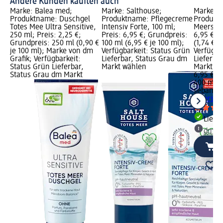
Andere Kunden kauften auch
Marke: Balea med;
Marke: Salthouse;
Marke: 
Produktname: Duschgel
Produktname: Pflegecreme
Produkt
Totes Mee Ultra Sensitive,
Intensiv Forte, 100 ml;
Meersalz
250 ml; Preis: 2,25 €;
Preis: 6,95 €; Grundpreis:
6,95 €; 
Grundpreis: 250 ml (0,90 €
100 ml (6,95 € je 100 ml);
(1,74 € j
je 100 ml); Marke von dm
Verfügbarkeit: Status Grün
Verfügba
Grafik; Verfügbarkeit:
Lieferbar, Status Grau dm
Lieferba
Status Grün Lieferbar,
Markt wählen
Markt w
Status Grau dm Markt
6,95 €
400 ml (1
sebame
Meersalz
Liefe
dm Ma