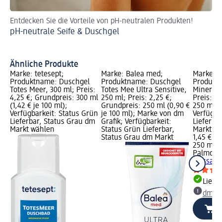
Entdecken Sie die Vorteile von pH-neutralen Produkten!
Hi
pH-neutrale Seife & Duschgel
Wi
Ähnliche Produkte
Marke: tetesept;
Marke: Balea med;
Marke: P
Produktname: Duschgel
Produktname: Duschgel
Produkt
Totes Meer, 300 ml; Preis:
Totes Mee Ultra Sensitive,
Mineral 
4,25 €; Grundpreis: 300 ml
250 ml; Preis: 2,25 €;
Preis: 1,
(1,42 € je 100 ml);
Grundpreis: 250 ml (0,90 €
250 ml (0
Verfügbarkeit: Status Grün
je 100 ml); Marke von dm
Verfügba
Lieferbar, Status Grau dm
Grafik; Verfügbarkeit:
Lieferba
Markt wählen
Status Grün Lieferbar,
Markt w
Status Grau dm Markt
1,45 €
250 ml (0
Palmoliv
Massage
Liefe
dm Ma