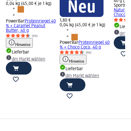
40 g (3,3
0,04 kg (45,00 € je 1 kg)
Sportnes
Natural 
Chocolat
1,80 €
PowerBar
Proteinriegel 40
0,04 kg (45,00 € je 1 kg)
% + Caramel Peanut
Liefe
Butter, 40 g
dm Ma
(64)
PowerBar
Proteinriegel 40
Hinweise
% + Choco Coco, 40 g
Lieferbar
(66)
dm Markt wählen
Hinweise
Lieferbar
dm Markt wählen