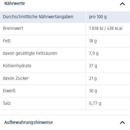
Nährwerte
Durchschnittliche Nährwertangaben
pro 100 g
Brennwert
1 838 kJ / 438 kcal
Fett
18 g
davon gesättigte Fettsäuren
7,9 g
Kohlenhydrate
37 g
davon Zucker
21 g
Eiweiß
30 g
Salz
0,77 g
Aufbewahrungshinweise