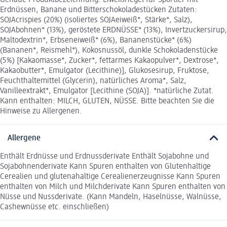
Genaue Produktbezeichnung: Eiweißriegel für Sportler mit
Erdnüssen, Banane und Bitterschokoladestücken Zutaten:
SOJAcrispies (20%) (isoliertes SOJAeiweiß*, Stärke*, Salz),
SOJAbohnen* (13%), geröstete ERDNÜSSE* (13%), Invertzuckersirup,
Maltodextrin*, Erbseneiweiß* (6%), Bananenstücke* (6%)
(Bananen*, Reismehl*), Kokosnussöl, dunkle Schokoladenstücke
(5%) [Kakaomasse*, Zucker*, fettarmes Kakaopulver*, Dextrose*,
Kakaobutter*, Emulgator (Lecithine)], Glukosesirup, Fruktose,
Feuchthaltemittel (Glycerin), natürliches Aroma*, Salz,
Vanilleextrakt*, Emulgator [Lecithine (SOJA)]. *natürliche Zutat.
Kann enthalten: MILCH, GLUTEN, NÜSSE. Bitte beachten Sie die
Hinweise zu Allergenen.
Allergene
Enthält Erdnüsse und Erdnussderivate Enthält Sojabohne und
Sojabohnenderivate Kann Spuren enthalten von Glutenhaltige
Cerealien und glutenahaltige Cerealienerzeugnisse Kann Spuren
enthalten von Milch und Milchderivate Kann Spuren enthalten von
Nüsse und Nussderivate. (Kann Mandeln, Haselnüsse, Walnüsse,
Cashewnüsse etc. einschließen)