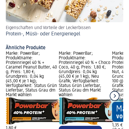
Eigenschaften und Vorteile der Leckerbissen
Wi
Protein-, Müsli- oder Energieriegel
Pr
Ähnliche Produkte
Marke: PowerBar;
Marke: PowerBar;
Marke: S
Produktname:
Produktname:
Produkt
Proteinriegel 40 % +
Proteinriegel 40 % + Choco
Proteinr
Caramel Peanut Butter, 40
Coco, 40 g; Preis: 1,80 €;
Protein 
g; Preis: 1,80 €;
Grundpreis: 0,04 kg
Nut, 40 g
Grundpreis: 0,04 kg
(45,00 € je 1 kg); Neu
Grundprei
(45,00 € je 1 kg);
Grafik; Verfügbarkeit:
100 g); 
Verfügbarkeit: Status Grün
Status Grün Lieferbar,
Grafik; V
Lieferbar, Status Grau dm
Status Grau dm Markt
Status G
Markt wählen
wählen
Status G
wählen
1,35 €
1,80 €