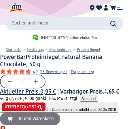
Suchen und finden
IMMERGÜNSTIG online einkaufen
Startseite
Ernährung
Sportnahrung
Protein Riegel
PowerBar
Proteinriegel natural Banana
Chocolate, 40 g
4.7
(
56 Bewertungen
|
Frage stellen
)
Aktueller Preis:
0,95 €
|
Vorheriger Preis:
1,65 €
40 g (2,38 € je 100 g)
inkl. 10% MwSt. zzgl.
Versand
dm Dauerpreis
nicht erhöht seit 08.05.2019
In den Warenkorb