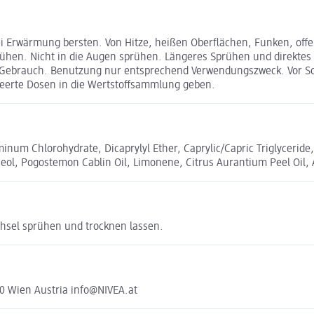
bei Erwärmung bersten. Von Hitze, heißen Oberﬂächen, Funken, of
hen. Nicht in die Augen sprühen. Längeres Sprühen und direktes 
 Gebrauch. Benutzung nur entsprechend Verwendungszweck. Vor S
leerte Dosen in die Wertstoffsammlung geben.
uminum Chlorohydrate, Dicaprylyl Ether, Caprylic/Capric Triglycer
ineol, Pogostemon Cablin Oil, Limonene, Citrus Aurantium Peel Oil
chsel sprühen und trocknen lassen.
0 Wien Austria info@NIVEA.at