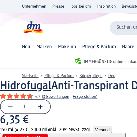
Unternehmen
Presse
Jobs bei dm
Inspiration
Bewusst
Suchen un
Neu
Marken
Make-up
Pflege & Parfum
Haare
IMMERGÜNSTIG online einka
Startseite
Pflege & Parfum
Körperpflege
Deo
Hidrofugal
Anti-Transpirant 
4.7
(
3 Bewertungen
|
Frage stellen
)
6,35 €
150 ml (4,23 € je 100 ml)
inkl. 20% MwSt. zzgl.
Versand