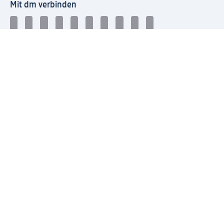
Mit dm verbinden
dm Newsletter: Keine Infos mehr verpassen
Jetzt zum dm Newsletter anmelden
Mein dm-App herunterladen