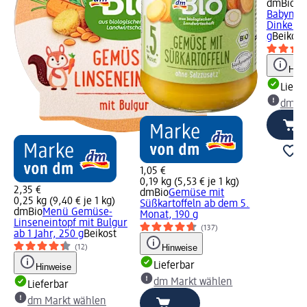
dmBio
Ve
Babymen
Dinkelnu
g
Beikost
Hinw
Liefe
dm Ma
1,05 €
0,19 kg (5,53 € je 1 kg)
2,35 €
dmBio
Gemüse mit
0,25 kg (9,40 € je 1 kg)
Süßkartoffeln ab dem 5.
dmBio
Menü Gemüse-
Monat, 190 g
Linseneintopf mit Bulgur
(137)
ab 1 Jahr, 250 g
Beikost
Hinweise
(12)
Lieferbar
Hinweise
dm Markt wählen
Lieferbar
dm Markt wählen