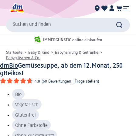
Suchen und finden
IMMERGÜNSTIG online einkaufen
Startseite
Baby & Kind
Babynahrung & Getränke
Babygläschen & Co.
dmBio
Gemüsesuppe, ab dem 12.Monat, 250
g
Beikost
4.8
(
60 Bewertungen
|
Frage stellen
)
Bio
Vegetarisch
Glutenfrei
Ohne Farbstoffe
Ohne Zuckerzusatz