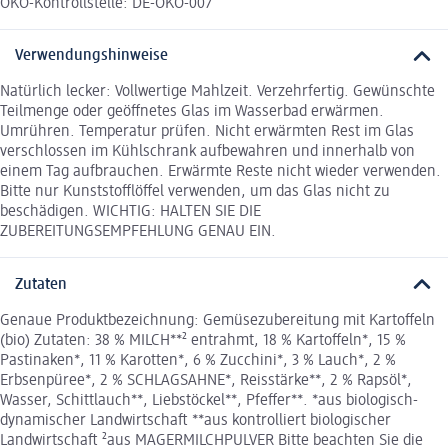
ÖKO-Kontrollstelle: DE-ÖKO-007
Verwendungshinweise
Natürlich lecker: Vollwertige Mahlzeit. Verzehrfertig. Gewünschte
Teilmenge oder geöffnetes Glas im Wasserbad erwärmen.
Umrühren. Temperatur prüfen. Nicht erwärmten Rest im Glas
verschlossen im Kühlschrank aufbewahren und innerhalb von
einem Tag aufbrauchen. Erwärmte Reste nicht wieder verwenden.
Bitte nur Kunststofflöffel verwenden, um das Glas nicht zu
beschädigen. WICHTIG: HALTEN SIE DIE
ZUBEREITUNGSEMPFEHLUNG GENAU EIN.
Zutaten
Genaue Produktbezeichnung: Gemüsezubereitung mit Kartoffeln
(bio) Zutaten: 38 % MILCH**² entrahmt, 18 % Kartoffeln*, 15 %
Pastinaken*, 11 % Karotten*, 6 % Zucchini*, 3 % Lauch*, 2 %
Erbsenpüree*, 2 % SCHLAGSAHNE*, Reisstärke**, 2 % Rapsöl*,
Wasser, Schittlauch**, Liebstöckel**, Pfeffer**. *aus biologisch-
dynamischer Landwirtschaft **aus kontrolliert biologischer
Landwirtschaft ²aus MAGERMILCHPULVER Bitte beachten Sie die