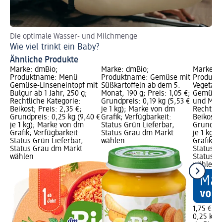
Die optimale Wasser- und Milchmenge
Al
Wie viel trinkt ein Baby?
Ba
Ähnliche Produkte
Marke: dmBio;
Marke: dmBio;
Marke: 
Produktname: Menü
Produktname: Gemüse mit
Produkt
Gemüse-Linseneintopf mit
Süßkartoffeln ab dem 5.
Vegetar
Bulgur ab 1 Jahr, 250 g;
Monat, 190 g; Preis: 1,05 €;
Gemüse 
Rechtliche Kategorie:
Grundpreis: 0,19 kg (5,53 €
und Mozz
Beikost; Preis: 2,35 €;
je 1 kg); Marke von dm
Rechtlic
Grundpreis: 0,25 kg (9,40 €
Grafik; Verfügbarkeit:
Beikost; 
je 1 kg); Marke von dm
Status Grün Lieferbar,
Grundpre
Grafik; Verfügbarkeit:
Status Grau dm Markt
je 1 kg)
Status Grün Lieferbar,
wählen
Grafik; V
Status Grau dm Markt
Status G
wählen
Status G
wählen
1,75 €
0,25 kg (