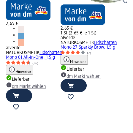
2,65 €
2,65 €
1 St (2,65 € je 1 St)
alverde
NATURKOSMETIK
Lidschatten
Mono 27 Sparkly Brow, 1,5 g
alverde
NATURKOSMETIK
Lidschatten
(7)
Mono 01 All-in-One, 1,5 g
Hinweise
(26)
Lieferbar
Hinweise
dm Markt wählen
Lieferbar
dm Markt wählen