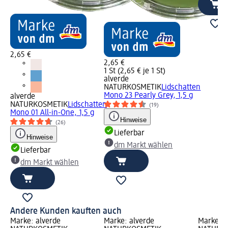
2,65 €
2,65 €
1 St (2,65 € je 1 St)
alverde
NATURKOSMETIK
Lidschatten
Mono 23 Pearly Grey, 1,5 g
alverde
NATURKOSMETIK
Lidschatten
(19)
Mono 01 All-in-One, 1,5 g
Hinweise
(26)
Lieferbar
Hinweise
dm Markt wählen
Lieferbar
dm Markt wählen
Andere Kunden kauften auch
Marke: alverde
Marke: alverde
Marke: a