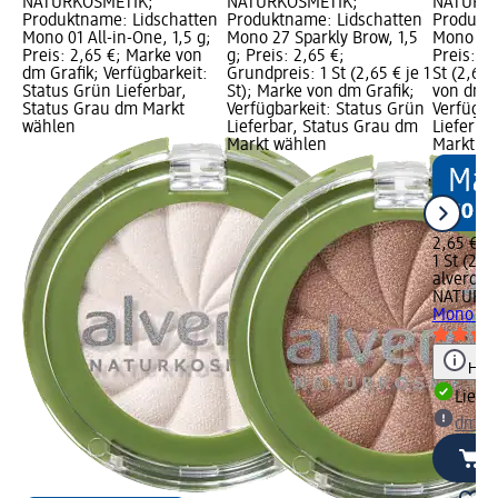
NATURKOSMETIK;
NATURKOSMETIK;
NATURKO
Produktname: Lidschatten
Produktname: Lidschatten
Produktn
Mono 01 All-in-One, 1,5 g;
Mono 27 Sparkly Brow, 1,5
Mono 24 P
Preis: 2,65 €; Marke von
g; Preis: 2,65 €;
Preis: 2,
dm Grafik; Verfügbarkeit:
Grundpreis: 1 St (2,65 € je 1
St (2,65 
Status Grün Lieferbar,
St); Marke von dm Grafik;
von dm G
Status Grau dm Markt
Verfügbarkeit: Status Grün
Verfügba
wählen
Lieferbar, Status Grau dm
Lieferba
Markt wählen
Markt w
2,65 €
1 St (2,65
alverde
NATURK
Mono 24 
Hinw
Liefe
dm Ma