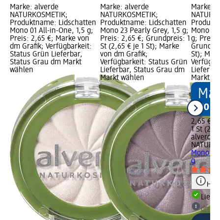
Marke: alverde
Marke: alverde
Marke: a
NATURKOSMETIK;
NATURKOSMETIK;
NATURKO
Produktname: Lidschatten
Produktname: Lidschatten
Produktn
Mono 01 All-in-One, 1,5 g;
Mono 23 Pearly Grey, 1,5 g;
Mono 25 
Preis: 2,65 €; Marke von
Preis: 2,65 €; Grundpreis: 1
g; Preis:
dm Grafik; Verfügbarkeit:
St (2,65 € je 1 St); Marke
Grundprei
Status Grün Lieferbar,
von dm Grafik;
St); Mar
Status Grau dm Markt
Verfügbarkeit: Status Grün
Verfügba
wählen
Lieferbar, Status Grau dm
Lieferba
Markt wählen
Markt w
2,65 €
1 St (2,65
alverde
NATURK
Mono 25 
g
Hinw
Liefe
dm Ma