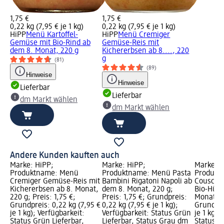
1,75 €
1,75 €
0,22 kg (7,95 € je 1 kg)
0,22 kg (7,95 € je 1 kg)
HiPP
Menü Kartoffel-
HiPP
Menü Cremiger
Gemüse mit Bio-Rind ab
Gemüse-Reis mit
dem 8. Monat, 220 g
Kichererbsen ab 8...., 220
g
(81)
(89)
Hinweise
Hinweise
Lieferbar
Lieferbar
dm Markt wählen
dm Markt wählen
Andere Kunden kauften auch
Marke: HiPP;
Marke: HiPP;
Marke: H
Produktname: Menü
Produktname: Menü Pasta
Produkt
Cremiger Gemüse-Reis mit
Bambini Rigatoni Napoli ab
Couscou
Kichererbsen ab 8. Monat,
dem 8. Monat, 220 g;
Bio-Hüh
220 g; Preis: 1,75 €;
Preis: 1,75 €; Grundpreis:
Monat, 22
Grundpreis: 0,22 kg (7,95 €
0,22 kg (7,95 € je 1 kg);
Grundpre
je 1 kg); Verfügbarkeit:
Verfügbarkeit: Status Grün
je 1 kg);
Status Grün Lieferbar,
Lieferbar, Status Grau dm
Status G