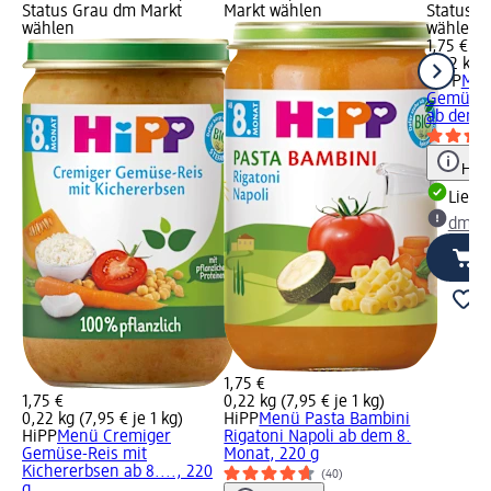
Status Grau dm Markt
Markt wählen
Status G
wählen
wählen
1,75 €
0,22 kg (
HiPP
Men
Gemüse 
ab dem 8
Hinw
Liefe
dm Ma
1,75 €
1,75 €
0,22 kg (7,95 € je 1 kg)
0,22 kg (7,95 € je 1 kg)
HiPP
Menü Pasta Bambini
HiPP
Menü Cremiger
Rigatoni Napoli ab dem 8.
Gemüse-Reis mit
Monat, 220 g
Kichererbsen ab 8...., 220
(40)
g