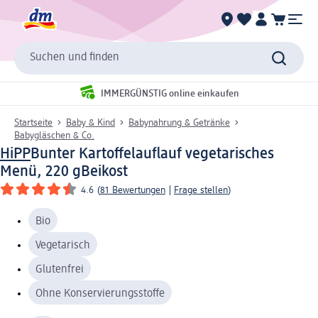
Suchen und finden
IMMERGÜNSTIG online einkaufen
Startseite
Baby & Kind
Babynahrung & Getränke
Babygläschen & Co.
HiPP
Bunter Kartoffelauflauf vegetarisches
Menü, 220 g
Beikost
4.6
(
81 Bewertungen
|
Frage stellen
)
Bio
Vegetarisch
Glutenfrei
Ohne Konservierungsstoffe