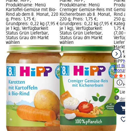
Marke: HiPP;
Marke: HiPP;
Marke: H
Produktname: Menü
Produktname: Menü
Produkt
Kartoffel-Gemüse mit Bio-
Cremiger Gemüse-Reis mit
Gemüseal
Rind ab dem 8. Monat, 220
Kichererbsen ab 8. Monat,
Rind ab 
g; Preis: 1,75 €;
220 g; Preis: 1,75 €;
250 g; R
Grundpreis: 0,22 kg (7,95 €
Grundpreis: 0,22 kg (7,95 €
Kategorie
je 1 kg); Verfügbarkeit:
je 1 kg); Verfügbarkeit:
1,75 €; 
Status Grün Lieferbar,
Status Grün Lieferbar,
(7,00 € je
Status Grau dm Markt
Status Grau dm Markt
Verfügba
wählen
wählen
Lieferba
Markt w
1,75 €
0,25 kg (
HiPP
Men
mit Bio-
Monat, 2
Hinw
Liefe
dm Ma