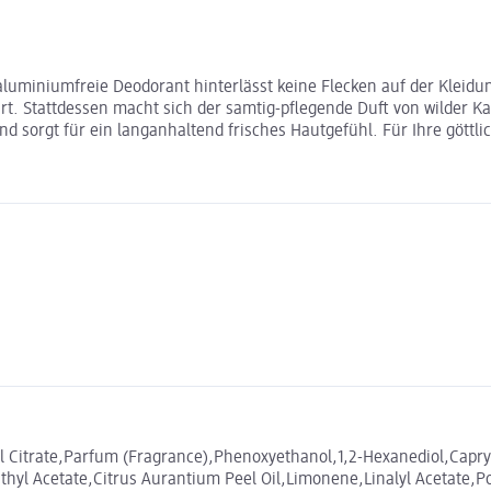
luminiumfreie Deodorant hinterlässt keine Flecken auf der Kleid
. Stattdessen macht sich der samtig-pflegende Duft von wilder Kame
nd sorgt für ein langanhaltend frisches Hautgefühl. Für Ihre gött
yl Citrate,Parfum (Fragrance),Phenoxyethanol,1,2-Hexanediol,Capr
yl Acetate,Citrus Aurantium Peel Oil,Limonene,Linalyl Acetate,Po