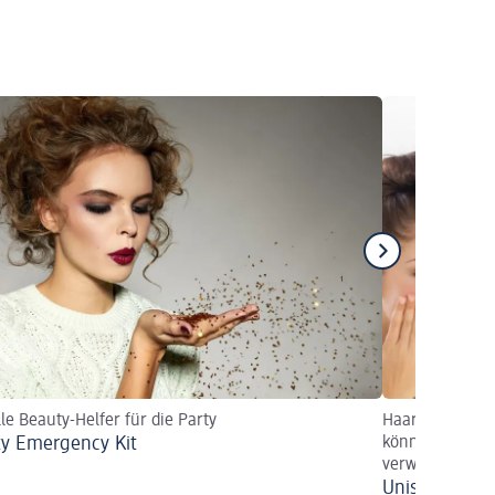
le Beauty-Helfer für die Party
Haarshampoo, D
y Emergency Kit
können von Fr
verwendet wer
Unisex Pflege