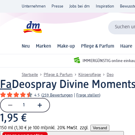
Unternehmen
Presse
Jobs bei dm
Inspiration
Bewusst
Suchen un
Neu
Marken
Make-up
Pflege & Parfum
Haare
IMMERGÜNSTIG online einka
Startseite
Pflege & Parfum
Körperpflege
Deo
Fa
Deospray Divine Moments
4.5
(
259 Bewertungen
|
Frage stellen
)
1,95 €
150 ml (1,30 € je 100 ml)
inkl. 20% MwSt. zzgl.
Versand