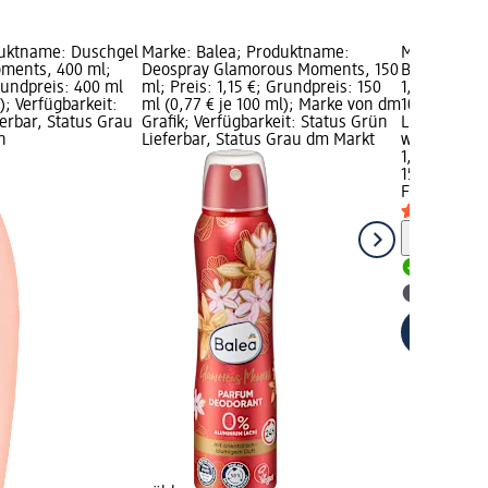
duktname: Duschgel
Marke: Balea; Produktname:
Marke: Fa 
oments, 400 ml;
Deospray Glamorous Moments, 150
Bodyspray S
rundpreis: 400 ml
ml; Preis: 1,15 €; Grundpreis: 150
1,95 €; Grun
); Verfügbarkeit:
ml (0,77 € je 100 ml); Marke von dm
100 ml); Ve
erbar, Status Grau
Grafik; Verfügbarkeit: Status Grün
Lieferbar, 
n
Lieferbar, Status Grau dm Markt
wählen
1,95 €
150 ml (1,30
Fa Men
Body
Hinweis
Lieferbar
dm Mark