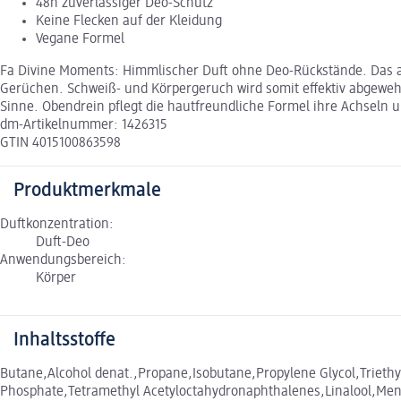
48h zuverlässiger Deo-Schutz
Keine Flecken auf der Kleidung
Vegane Formel
Fa Divine Moments: Himmlischer Duft ohne Deo-Rückstände. Das a
Gerüchen. Schweiß- und Körpergeruch wird somit effektiv abgewehrt
Sinne. Obendrein pflegt die hautfreundliche Formel ihre Achseln u
dm-Artikelnummer: 1426315
GTIN 4015100863598
Produktmerkmale
Duftkonzentration:
Duft-Deo
Anwendungsbereich:
Körper
Inhaltsstoffe
Butane,Alcohol denat.,Propane,Isobutane,Propylene Glycol,Trieth
Phosphate,Tetramethyl Acetyloctahydronaphthalenes,Linalool,Menth