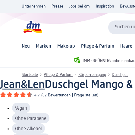
Unternehmen
Presse
Jobs bei dm
Inspiration
Bewusst
Suchen un
Neu
Marken
Make-up
Pflege & Parfum
Haare
IMMERGÜNSTIG online einka
Startseite
Pflege & Parfum
Körperreinigung
Duschgel
Jean&Len
Duschgel Mango & 
4.7
(
82 Bewertungen
|
Frage stellen
)
Vegan
Ohne Parabene
Ohne Alkohol