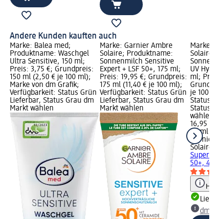
Andere Kunden kauften auch
Marke: Balea med;
Marke: Garnier Ambre
Marke: 
Produktname: Waschgel
Solaire; Produktname:
Solaire;
Ultra Sensitive, 150 ml;
Sonnenmilch Sensitive
Sonnenfl
Preis: 3,75 €; Grundpreis:
Expert + LSF 50+, 175 ml;
UV Hyalu
150 ml (2,50 € je 100 ml);
Preis: 19,95 €; Grundpreis:
ml; Preis
Marke von dm Grafik;
175 ml (11,40 € je 100 ml);
Grundpre
Verfügbarkeit: Status Grün
Verfügbarkeit: Status Grün
je 100 ml
Lieferbar, Status Grau dm
Lieferbar, Status Grau dm
Status G
Markt wählen
Markt wählen
Status G
wählen
16,95 €
40 ml (42
Garnier
Solaire
S
Super UV
50+, 40 
Hinw
Liefe
dm Ma