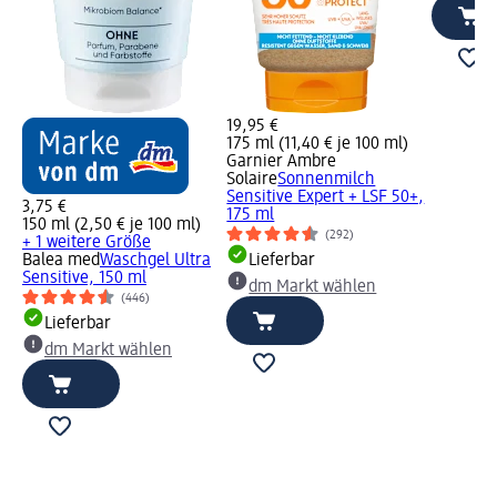
19,95 €
175 ml (11,40 € je 100 ml)
Garnier Ambre
Solaire
Sonnenmilch
Sensitive Expert + LSF 50+,
3,75 €
175 ml
150 ml (2,50 € je 100 ml)
(292)
+ 1 weitere Größe
Balea med
Waschgel Ultra
Lieferbar
Sensitive, 150 ml
dm Markt wählen
(446)
Lieferbar
dm Markt wählen