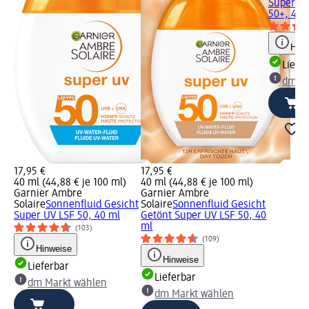
Super UV
50+, 40 
Hinw
Liefe
dm Ma
17,95 €
17,95 €
40 ml (44,88 € je 100 ml)
40 ml (44,88 € je 100 ml)
Garnier Ambre
Garnier Ambre
Solaire
Sonnenfluid Gesicht
Solaire
Sonnenfluid Gesicht
Super UV LSF 50, 40 ml
Getönt Super UV LSF 50, 40
ml
(103)
(109)
Hinweise
Hinweise
Lieferbar
Lieferbar
dm Markt wählen
dm Markt wählen