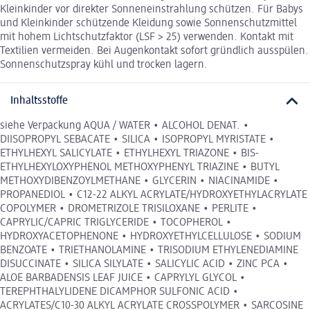
Kleinkinder vor direkter Sonneneinstrahlung schützen. Für Babys
und Kleinkinder schützende Kleidung sowie Sonnenschutzmittel
mit hohem Lichtschutzfaktor (LSF > 25) verwenden. Kontakt mit
Textilien vermeiden. Bei Augenkontakt sofort gründlich ausspülen.
Sonnenschutzspray kühl und trocken lagern.
Inhaltsstoffe
siehe Verpackung AQUA / WATER • ALCOHOL DENAT. •
DIISOPROPYL SEBACATE • SILICA • ISOPROPYL MYRISTATE •
ETHYLHEXYL SALICYLATE • ETHYLHEXYL TRIAZONE • BIS-
ETHYLHEXYLOXYPHENOL METHOXYPHENYL TRIAZINE • BUTYL
METHOXYDIBENZOYLMETHANE • GLYCERIN • NIACINAMIDE •
PROPANEDIOL • C12-22 ALKYL ACRYLATE/HYDROXYETHYLACRYLATE
COPOLYMER • DROMETRIZOLE TRISILOXANE • PERLITE •
CAPRYLIC/CAPRIC TRIGLYCERIDE • TOCOPHEROL •
HYDROXYACETOPHENONE • HYDROXYETHYLCELLULOSE • SODIUM
BENZOATE • TRIETHANOLAMINE • TRISODIUM ETHYLENEDIAMINE
DISUCCINATE • SILICA SILYLATE • SALICYLIC ACID • ZINC PCA •
ALOE BARBADENSIS LEAF JUICE • CAPRYLYL GLYCOL •
TEREPHTHALYLIDENE DICAMPHOR SULFONIC ACID •
ACRYLATES/C10-30 ALKYL ACRYLATE CROSSPOLYMER • SARCOSINE