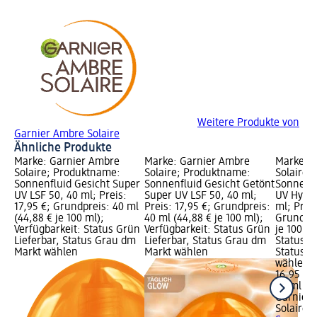
Weitere Produkte von
Garnier Ambre Solaire
Ähnliche Produkte
Marke: Garnier Ambre
Marke: Garnier Ambre
Marke: 
Solaire; Produktname:
Solaire; Produktname:
Solaire;
Sonnenfluid Gesicht Super
Sonnenfluid Gesicht Getönt
Sonnenfl
UV LSF 50, 40 ml; Preis:
Super UV LSF 50, 40 ml;
UV Hyalu
17,95 €; Grundpreis: 40 ml
Preis: 17,95 €; Grundpreis:
ml; Preis
(44,88 € je 100 ml);
40 ml (44,88 € je 100 ml);
Grundpre
Verfügbarkeit: Status Grün
Verfügbarkeit: Status Grün
je 100 ml
Lieferbar, Status Grau dm
Lieferbar, Status Grau dm
Status G
Markt wählen
Markt wählen
Status G
wählen
16,95 €
40 ml (42
Garnier
Solaire
S