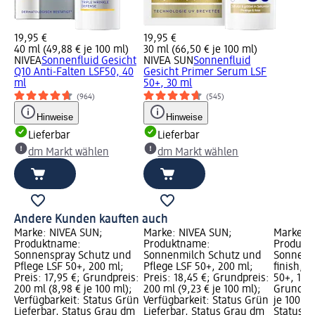
19,95 €
19,95 €
40 ml (49,88 € je 100 ml)
30 ml (66,50 € je 100 ml)
NIVEA
Sonnenfluid Gesicht
NIVEA SUN
Sonnenfluid
Q10 Anti-Falten LSF50, 40
Gesicht Primer Serum LSF
ml
50+, 30 ml
(964)
(545)
Hinweise
Hinweise
Lieferbar
Lieferbar
dm Markt wählen
dm Markt wählen
Andere Kunden kauften auch
Marke: NIVEA SUN;
Marke: NIVEA SUN;
Marke: 
Produktname:
Produktname:
Produkt
Sonnenspray Schutz und
Sonnenmilch Schutz und
Sonnenmi
Pflege LSF 50+, 200 ml;
Pflege LSF 50+, 200 ml;
finish, S
Preis: 17,95 €; Grundpreis:
Preis: 18,45 €; Grundpreis:
50+, 150 
200 ml (8,98 € je 100 ml);
200 ml (9,23 € je 100 ml);
Grundpre
Verfügbarkeit: Status Grün
Verfügbarkeit: Status Grün
je 100 ml
Lieferbar, Status Grau dm
Lieferbar, Status Grau dm
Status G