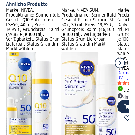
Ähnliche Produkte
Marke: NIVEA;
Marke: NIVEA SUN;
Marke: N
Produktname: Sonnenfluid
Produktname: Sonnenfluid
Produkt
Gesicht Q10 Anti-Falten
Gesicht Primer Serum LSF
Gesicht 
LSF50, 40 ml; Preis:
50+, 30 ml; Preis: 19,95 €;
Daily UV
19,95 €; Grundpreis: 40 ml
Grundpreis: 30 ml (66,50 €
ml; Preis
(49,88 € je 100 ml);
je 100 ml); Verfügbarkeit:
Grundpre
Verfügbarkeit: Status Grün
Status Grün Lieferbar,
je 100 ml
Lieferbar, Status Grau dm
Status Grau dm Markt
Status G
Markt wählen
wählen
Status G
wählen
13,95 €
40 ml (34
NIVEA
So
Derma Sk
UV..., 40
Liefe
dm Ma