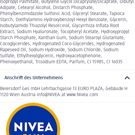
Isopropyl Palmitate, Butylene Glycol Dicaprylate/Dicaprate, Dibutyl
Adipate, Cetearyl Alcohol, Distarch Phosphate,
Phenylbenzimidazole Sulfonic Acid, Glyceryl Stearate, Tapioca
Starch, Diethylamino Hydroxybenzoyl Hexyl Benzoate, Glycerin,
Isobutylamido Thiazolyl Resorcinol, Glycyrrhiza Inflata Root
Extract, Sodium Hyaluronate, Tocopheryl Acetate, Hydroxypropyl
Starch Phosphate, Xanthan Gum, Sodium Stearoyl Glutamate,
Cocoglycerides, Hydrogenated Coco-Glycerides, Hydrogenated
Rapeseed Oil, Sodium Hydroxide, Sodium Chloride, Sodium
Sulfate, Ethylhexylglycerin, Hydroxyacetophenone,
Phenoxyethanol, Trisodium EDTA, Parfum, CI 15985, CI 16035
Anschrift des Unternehmens
Beiersdorf Ges mbH Lehrbachgasse 13 EURO PLAZA, Gebäude H
1120 Wien Austria info@NIVEA.at www.Nivea.com