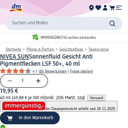
Suchen und finden
IMMERGÜNSTIG online einkaufen
Startseite
Pflege & Parfum
Gesichtspflege
Tagescreme
NIVEA SUN
Sonnenfluid Gesicht Anti
Pigmentflecken LSF 50+, 40 ml
4.1
(
85 Bewertungen
|
Frage stellen
)
19,95 €
40 ml (49,88 € je 100 ml)
inkl. 20% MwSt. zzgl.
Versand
dm Dauerpreis
nicht erhöht seit 26.11.2025
In den Warenkorb