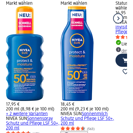
Markt wählen
Markt wählen
Status G
wählen
16,95 €
150 ml (1
NIVEA S
invisible
Pflege,..
Liefe
dm Ma
17,95 €
18,45 €
200 ml (8,98 € je 100 ml)
200 ml (9,23 € je 100 ml)
+ 2 weitere Varianten
NIVEA SUN
Sonnenmilch
NIVEA SUN
Sonnenspray
Schutz und Pflege LSF 50+,
Schutz und Pflege LSF 50+,
200 ml
200 ml
(563)