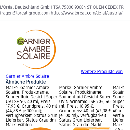
L'Oréal Deutschland GmbH TSA 75000 93684 ST OUEN CEDEX FR
fragen@loreal-group.com https://www.loreal.com/de-at/austria/
Weitere Produkte von
Garnier Ambre Solaire
Ähnliche Produkte
Marke: Garnier Ambre
Marke: Garnier Ambre
Marke: 
Solaire; Produktname:
Solaire; Produktname:
Solaire;
Sonnenfluid Gesicht Super
Sonnenfluid Gesicht Super
Sonnenfl
UV LSF 50, 40 ml; Preis:
UV Niacinamid LSF 50+, 40
Super UV
17,95 €; Grundpreis: 40 ml
ml; Preis: 16,95 €;
Preis: 1
(44,88 € je 100 ml);
Grundpreis: 40 ml (42,38 €
40 ml (44
Verfügbarkeit: Status Grün
je 100 ml); Verfügbarkeit:
Verfügba
Lieferbar, Status Grau dm
Status Grün Lieferbar,
Lieferba
Markt wählen
Status Grau dm Markt
Markt w
17,95 €