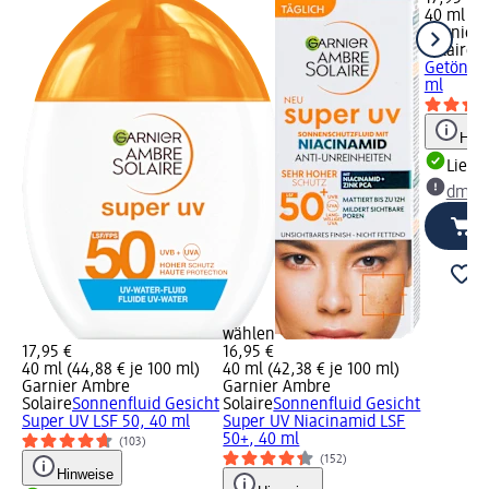
40 ml (44
Garnier
Solaire
S
Getönt S
ml
Hinw
Liefe
dm Ma
wählen
17,95 €
16,95 €
40 ml (44,88 € je 100 ml)
40 ml (42,38 € je 100 ml)
Garnier Ambre
Garnier Ambre
Solaire
Sonnenfluid Gesicht
Solaire
Sonnenfluid Gesicht
Super UV LSF 50, 40 ml
Super UV Niacinamid LSF
50+, 40 ml
(103)
(152)
Hinweise