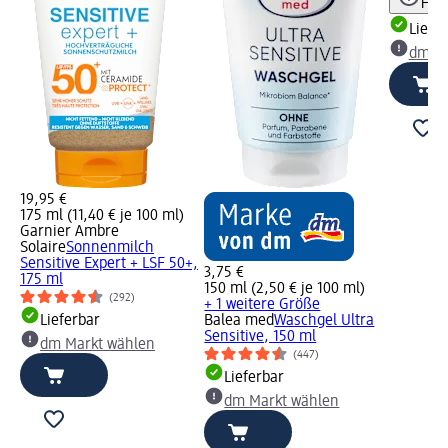
Hinw
Liefe
dm Ma
19,95 €
175 ml (11,40 € je 100 ml)
Garnier Ambre
Solaire
Sonnenmilch
Sensitive Expert + LSF 50+,
3,75 €
175 ml
150 ml (2,50 € je 100 ml)
(292)
+ 1 weitere Größe
Lieferbar
Balea med
Waschgel Ultra
Sensitive, 150 ml
dm Markt wählen
(447)
Lieferbar
dm Markt wählen