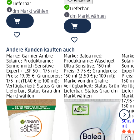
Hinweise
Lieferbar
Lieferbar
dm Markt wählen
dm Markt wählen
Andere Kunden kauften auch
Marke: Garnier Ambre
Marke: Balea med;
Marke: 
Solaire; Produktname:
Produktname: Waschgel
Solaire;
Sonnenmilch Sensitive
Ultra Sensitive, 150 ml;
Sonnensp
Expert + LSF 50+, 175 ml;
Preis: 3,75 €; Grundpreis:
Expert L
Preis: 19,95 €; Grundpreis:
150 ml (2,50 € je 100 ml);
Preis: 1
175 ml (11,40 € je 100 ml);
Marke von dm Grafik;
150 ml (1
Verfügbarkeit: Status Grün
Verfügbarkeit: Status Grün
Verfügba
Lieferbar, Status Grau dm
Lieferbar, Status Grau dm
Lieferba
Markt wählen
Markt wählen
Markt w
17,95 €
150 ml (1
Garnier
Solaire
S
Sensitive
ml