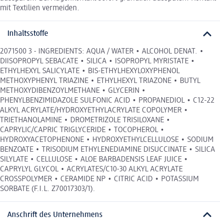
mit Textilien vermeiden.
Inhaltsstoffe
2071500 3 - INGREDIENTS: AQUA / WATER • ALCOHOL DENAT. •
DIISOPROPYL SEBACATE • SILICA • ISOPROPYL MYRISTATE •
ETHYLHEXYL SALICYLATE • BIS-ETHYLHEXYLOXYPHENOL
METHOXYPHENYL TRIAZINE • ETHYLHEXYL TRIAZONE • BUTYL
METHOXYDIBENZOYLMETHANE • GLYCERIN •
PHENYLBENZIMIDAZOLE SULFONIC ACID • PROPANEDIOL • C12-22
ALKYL ACRYLATE/HYDROXYETHYLACRYLATE COPOLYMER •
TRIETHANOLAMINE • DROMETRIZOLE TRISILOXANE •
CAPRYLIC/CAPRIC TRIGLYCERIDE • TOCOPHEROL •
HYDROXYACETOPHENONE • HYDROXYETHYLCELLULOSE • SODIUM
BENZOATE • TRISODIUM ETHYLENEDIAMINE DISUCCINATE • SILICA
SILYLATE • CELLULOSE • ALOE BARBADENSIS LEAF JUICE •
CAPRYLYL GLYCOL • ACRYLATES/C10-30 ALKYL ACRYLATE
CROSSPOLYMER • CERAMIDE NP • CITRIC ACID • POTASSIUM
SORBATE (F.I.L. Z70017303/1).
Anschrift des Unternehmens