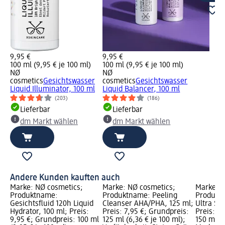
9,95 €
9,95 €
100 ml (9,95 € je 100 ml)
100 ml (9,95 € je 100 ml)
NØ
NØ
cosmetics
Gesichtswasser
cosmetics
Gesichtswasser
Liquid Illuminator, 100 ml
Liquid Balancer, 100 ml
(203)
(186)
Lieferbar
Lieferbar
dm Markt wählen
dm Markt wählen
Andere Kunden kauften auch
Marke: NØ cosmetics;
Marke: NØ cosmetics;
Marke: B
Produktname:
Produktname: Peeling
Produkt
Gesichtsfluid 120h Liquid
Cleanser AHA/PHA, 125 ml;
Ultra Sen
Hydrator, 100 ml; Preis:
Preis: 7,95 €; Grundpreis:
Preis: 3
9,95 €; Grundpreis: 100 ml
125 ml (6,36 € je 100 ml);
150 ml (2