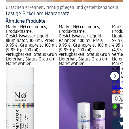
Ursachen erkennen, richtig pflegen und gezielt behandeln
Lästige Pickel am Haaransatz
Ähnliche Produkte
Marke: NØ cosmetics;
Marke: NØ cosmetics;
Marke: N
Produktname:
Produktname:
Produkt
Gesichtswasser Liquid
Gesichtswasser Liquid
Liquid R
Illuminator, 100 ml; Preis:
Balancer, 100 ml; Preis:
Skin Glow
9,95 €; Grundpreis: 100 ml
9,95 €; Grundpreis: 100 ml
4,95 €; 
(9,95 € je 100 ml);
(9,95 € je 100 ml);
(4,95 € j
Verfügbarkeit: Status Grün
Verfügbarkeit: Status Grün
Verfügba
Lieferbar, Status Grau dm
Lieferbar, Status Grau dm
Lieferba
Markt wählen
Markt wählen
Markt w
4,95 €
100 ml (4
NIVEA
Pee
Refiner 
Glow, 10
Hinw
Liefe
dm Ma