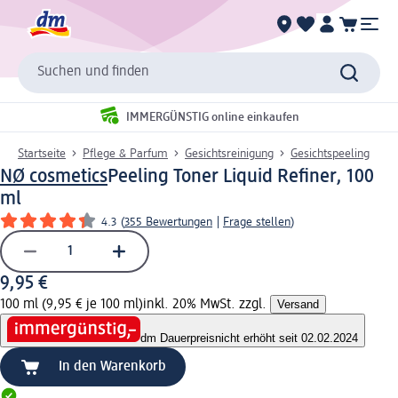
Suchen und finden
IMMERGÜNSTIG online einkaufen
Startseite
Pflege & Parfum
Gesichtsreinigung
Gesichtspeeling
NØ cosmetics
Peeling Toner Liquid Refiner, 100
ml
4.3
(
355 Bewertungen
|
Frage stellen
)
9,95 €
100 ml (9,95 € je 100 ml)
inkl. 20% MwSt. zzgl.
Versand
dm Dauerpreis
nicht erhöht seit 02.02.2024
In den Warenkorb