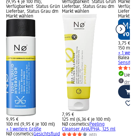
(9,95 € je 100 ml);
Verfügbarkeit: Status Grün
Marke vo
Verfügbarkeit: Status Grün
Lieferbar, Status Grau dm
Verfügba
Lieferbar, Status Grau dm
Markt wählen
Lieferba
Markt wählen
Markt w
3,75 €
150 ml (2
+ 1 weit
Balea m
Sensitiv
Liefe
dm Ma
7,95 €
9,95 €
125 ml (6,36 € je 100 ml)
100 ml (9,95 € je 100 ml)
NØ cosmetics
Peeling
+ 1 weitere Größe
Cleanser AHA/PHA, 125 ml
NØ cosmetics
Gesichtsfluid
(653)