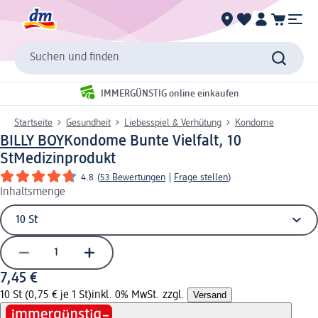
Suchen und finden
IMMERGÜNSTIG online einkaufen
Startseite
Gesundheit
Liebesspiel & Verhütung
Kondome
BILLY BOY
Kondome Bunte Vielfalt, 10
St
Medizinprodukt
4.8
(
53 Bewertungen
|
Frage stellen
)
Inhaltsmenge
7,45 €
10 St (0,75 € je 1 St)
inkl. 0% MwSt. zzgl.
Versand