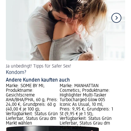
Ja unbedingt! Tipps für Safer Sex!
Tip
Kondom?
We
Andere Kunden kauften auch
Marke: SOME BY MI;
Marke: MANHATTAN
Produktname:
Cosmetics; Produktname:
Gesichtscreme
Highlighter Multi-Tasker
AHA/BHA/PHA, 60 g; Preis:
Turbocharged Glow 005
24,00 €; Grundpreis: 60 g
Iconic As Usual, 10 ml;
(40,00 € je 100 g);
Preis: 9,95 €; Grundpreis: 1
Verfügbarkeit: Status Grün
St (9,95 € je 1 St);
Lieferbar, Status Grau dm
Verfügbarkeit: Status Grün
Markt wählen
Lieferbar, Status Grau dm
Markt wählen