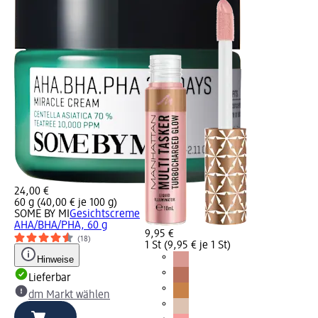
24,00 €
60 g (40,00 € je 100 g)
SOME BY MI
Gesichtscreme
AHA/BHA/PHA, 60 g
9,95 €
(18)
1 St (9,95 € je 1 St)
Hinweise
Lieferbar
dm Markt wählen