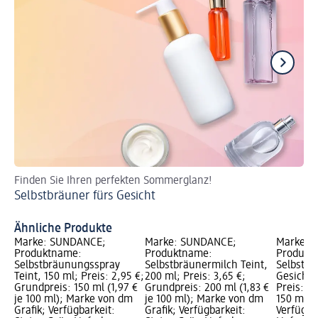
Finden Sie Ihren perfekten Sommerglanz!
Be
Selbstbräuner fürs Gesicht
Se
Ähnliche Produkte
Marke: SUNDANCE;
Marke: SUNDANCE;
Marke: S
Produktname:
Produktname:
Produkt
Selbstbräunungsspray
Selbstbräunermilch Teint,
Selbstbr
Teint, 150 ml; Preis: 2,95 €;
200 ml; Preis: 3,65 €;
Gesicht,
Grundpreis: 150 ml (1,97 €
Grundpreis: 200 ml (1,83 €
Preis: 8
je 100 ml); Marke von dm
je 100 ml); Marke von dm
150 ml (5
Grafik; Verfügbarkeit:
Grafik; Verfügbarkeit:
Verfügba