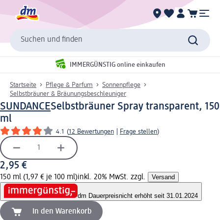
Suchen und finden
IMMERGÜNSTIG online einkaufen
Startseite
Pflege & Parfum
Sonnenpflege
Selbstbräuner & Bräunungsbeschleuniger
SUNDANCE
Selbstbräuner Spray transparent, 150
ml
4.1
(
12 Bewertungen
|
Frage stellen
)
2,95 €
150 ml (1,97 € je 100 ml)
inkl. 20% MwSt. zzgl.
Versand
dm Dauerpreis
nicht erhöht seit 31.01.2024
In den Warenkorb