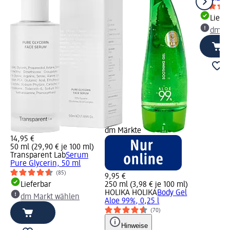
Liefe
dm Ma
dm Märkte
14,95 €
50 ml (29,90 € je 100 ml)
Transparent Lab
Serum
Pure Glycerin, 50 ml
(85)
9,95 €
Lieferbar
250 ml (3,98 € je 100 ml)
HOLIKA HOLIKA
Body Gel
dm Markt wählen
Aloe 99%, 0,25 l
(70)
Hinweise