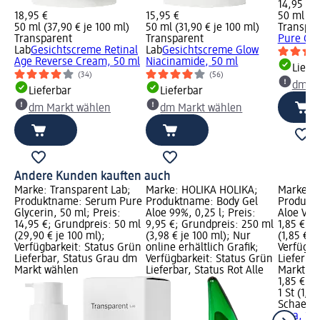
14,95 €
18,95 €
15,95 €
50 ml (29
50 ml (37,90 € je 100 ml)
50 ml (31,90 € je 100 ml)
Transpar
Transparent
Transparent
Pure Gly
Lab
Gesichtscreme Retinal
Lab
Gesichtscreme Glow
Age Reverse Cream, 50 ml
Niacinamide, 50 ml
Liefe
(34)
(56)
dm Ma
Lieferbar
Lieferbar
dm Markt wählen
dm Markt wählen
Andere Kunden kauften auch
Marke: Transparent Lab;
Marke: HOLIKA HOLIKA;
Marke: 
Produktname: Serum Pure
Produktname: Body Gel
Produkt
Glycerin, 50 ml; Preis:
Aloe 99%, 0,25 l; Preis:
Aloe Vera
14,95 €; Grundpreis: 50 ml
9,95 €; Grundpreis: 250 ml
1,85 €; G
(29,90 € je 100 ml);
(3,98 € je 100 ml); Nur
(1,85 € je
Verfügbarkeit: Status Grün
online erhältlich Grafik;
Verfügba
Lieferbar, Status Grau dm
Verfügbarkeit: Status Grün
Lieferba
Markt wählen
Lieferbar, Status Rot Alle
Markt w
1,85 €
1 St (1,85
Schaebe
Vera, 1 S