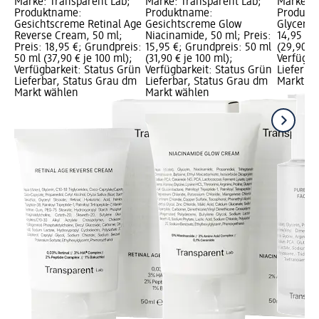
Marke: Transparent Lab;
Marke: Transparent Lab;
Marke: T
Produktname:
Produktname:
Produkt
Gesichtscreme Retinal Age
Gesichtscreme Glow
Glycerin,
Reverse Cream, 50 ml;
Niacinamide, 50 ml; Preis:
14,95 €;
Preis: 18,95 €; Grundpreis:
15,95 €; Grundpreis: 50 ml
(29,90 € 
50 ml (37,90 € je 100 ml);
(31,90 € je 100 ml);
Verfügba
Verfügbarkeit: Status Grün
Verfügbarkeit: Status Grün
Lieferba
Lieferbar, Status Grau dm
Lieferbar, Status Grau dm
Markt w
Markt wählen
Markt wählen