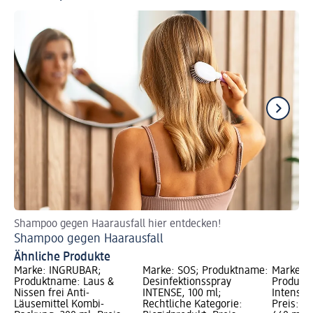
Shampoo gegen Haarausfall hier entdecken!
So
Shampoo gegen Haarausfall
Ha
Ähnliche Produkte
Marke: INGRUBAR;
Marke: SOS; Produktname:
Marke: s
Produktname: Laus &
Desinfektionsspray
Produkt
Nissen frei Anti-
INTENSE, 100 ml;
Intense 
Läusemittel Kombi-
Rechtliche Kategorie:
Preis: 3