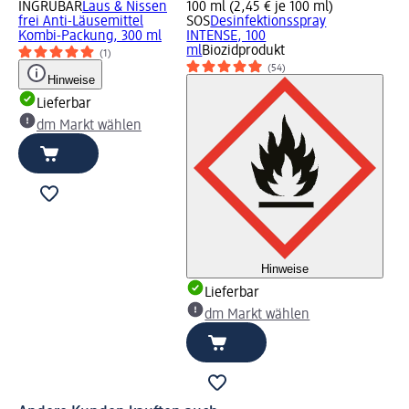
INGRUBAR
Laus & Nissen
100 ml (2,45 € je 100 ml)
frei Anti-Läusemittel
SOS
Desinfektionsspray
Kombi-Packung, 300 ml
INTENSE, 100
ml
Biozidprodukt
(1)
(54)
Hinweise
Lieferbar
dm Markt wählen
Hinweise
Lieferbar
dm Markt wählen