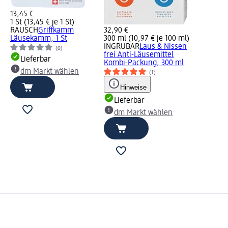
13,45 €
1 St (13,45 € je 1 St)
RAUSCH
Griffkamm
32,90 €
Läusekamm, 1 St
300 ml (10,97 € je 100 ml)
INGRUBAR
Laus & Nissen
(0)
frei Anti-Läusemittel
Lieferbar
Kombi-Packung, 300 ml
dm Markt wählen
(1)
Hinweise
Lieferbar
dm Markt wählen