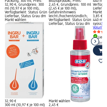
Packung, 300 ml; Preis:
Biozidprodukt; Preis:
440 ml (0
32,90 €; Grundpreis: 300
2,45 €; Grundpreis: 100 ml
Verfügba
ml (10,97 € je 100 ml);
(2,45 € je 100 ml);
Lieferba
Verfügbarkeit: Status Grün
Gefahrenhinweis
Markt w
Lieferbar, Status Grau dm
leicht-/hochentzündlich;
3,85 €
Markt wählen
Verfügbarkeit: Status Grün
440 ml (0
Lieferbar, Status Grau dm
syoss
Sha
Volume, 
Liefe
dm Ma
32,90 €
Markt wählen
300 ml (10,97 € je 100 ml)
2,45 €