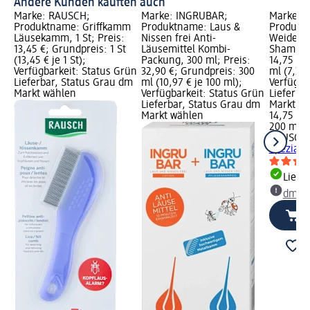
Andere Kunden kauften auch
Marke: RAUSCH;
Marke: INGRUBAR;
Marke: 
Produktname: Griffkamm
Produktname: Laus &
Produkt
Läusekamm, 1 St; Preis:
Nissen frei Anti-
Weidenri
13,45 €; Grundpreis: 1 St
Läusemittel Kombi-
Shampoo,
(13,45 € je 1 St);
Packung, 300 ml; Preis:
14,75 €;
Verfügbarkeit: Status Grün
32,90 €; Grundpreis: 300
ml (7,38 
Lieferbar, Status Grau dm
ml (10,97 € je 100 ml);
Verfügba
Markt wählen
Verfügbarkeit: Status Grün
Lieferba
Lieferbar, Status Grau dm
Markt w
Markt wählen
14,75 €
200 ml (7
RAUSCH
Spezial-
Liefe
dm Ma