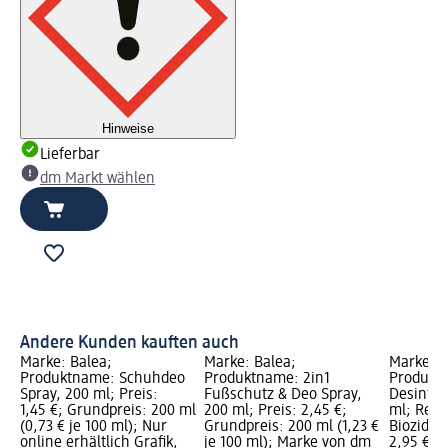
Hinweise
Lieferbar
dm Markt wählen
Andere Kunden kauften auch
Marke: Balea;
Marke: Balea;
Marke: D
Produktname: Schuhdeo
Produktname: 2in1
Produkt
Spray, 200 ml; Preis:
Fußschutz & Deo Spray,
Desinfek
1,45 €; Grundpreis: 200 ml
200 ml; Preis: 2,45 €;
ml; Rech
(0,73 € je 100 ml); Nur
Grundpreis: 200 ml (1,23 €
Biozidpr
online erhältlich Grafik,
je 100 ml); Marke von dm
2,95 €; G