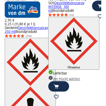
SOS
Desinfektionsspray
INTENSE, 100
ml
Biozidprodukt
(54)
2,95 €
0,25 l (11,80 € je 1 l)
Denkmit
Desinfektionsspray,
250 ml
Biozidprodukt
(316)
Hinweise
Lieferbar
dm Markt wählen