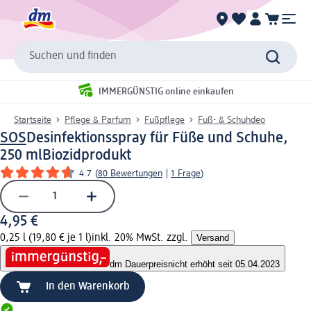
Suchen und finden
IMMERGÜNSTIG online einkaufen
Startseite
Pflege & Parfum
Fußpflege
Fuß- & Schuhdeo
SOS
Desinfektionsspray für Füße und Schuhe,
250 ml
Biozidprodukt
4.7
(
80 Bewertungen
|
1 Frage
)
4,95 €
0,25 l (19,80 € je 1 l)
inkl. 20% MwSt. zzgl.
Versand
dm Dauerpreis
nicht erhöht seit 05.04.2023
In den Warenkorb