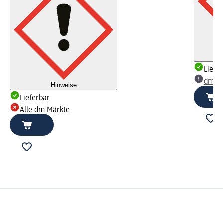
Liefe
dm Ma
Hinweise
Lieferbar
Alle dm Märkte