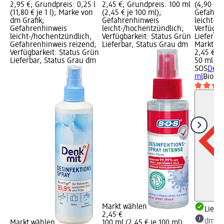
2,95 €; Grundpreis: 0,25 l
2,45 €; Grundpreis: 100 ml
(4,90 € j
(11,80 € je 1 l); Marke von
(2,45 € je 100 ml);
Gefahre
dm Grafik;
Gefahrenhinweis
leicht-/
Gefahrenhinweis
leicht-/hochentzündlich;
Verfügba
leicht-/hochentzündlich,
Verfügbarkeit: Status Grün
Lieferba
Gefahrenhinweis reizend;
Lieferbar, Status Grau dm
Markt w
Verfügbarkeit: Status Grün
2,45 €
Lieferbar, Status Grau dm
50 ml (4,
SOS
Desi
ml
Biozid
Markt wählen
Liefe
2,45 €
dm Ma
Markt wählen
100 ml (2,45 € je 100 ml)