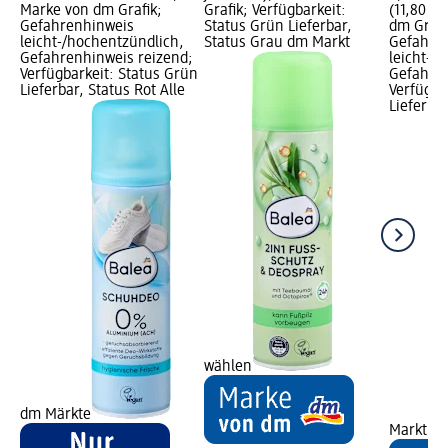
Marke von dm Grafik;
Grafik; Verfügbarkeit:
(11,80 € 
Gefahrenhinweis
Status Grün Lieferbar,
dm Grafi
leicht-/hochentzündlich,
Status Grau dm Markt
Gefahre
Gefahrenhinweis reizend;
leicht-/
Verfügbarkeit: Status Grün
Gefahren
Lieferbar, Status Rot Alle
Verfügba
Lieferba
wählen
dm Märkte
Markt w