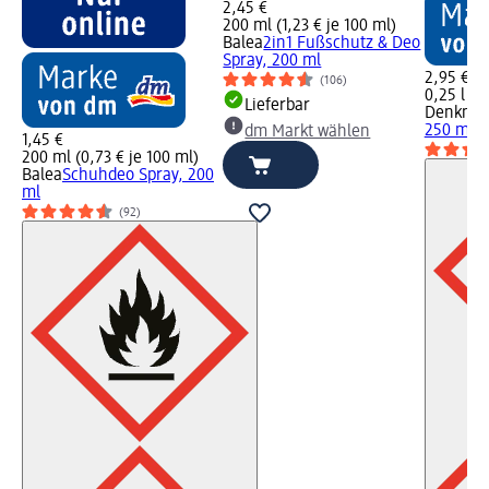
2,45 €
200 ml (1,23 € je 100 ml)
Balea
2in1 Fußschutz & Deo
Spray, 200 ml
2,95 €
(106)
0,25 l (11
Lieferbar
Denkmit
250 ml
Bi
dm Markt wählen
1,45 €
200 ml (0,73 € je 100 ml)
Balea
Schuhdeo Spray, 200
ml
(92)