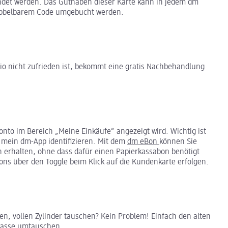
endet werden. Das Guthaben dieser Karte kann in jedem dm
rubbelbarem Code umgebucht werden.
o nicht zufrieden ist, bekommt eine gratis Nachbehandlung
onto im Bereich „Meine Einkäufe“ angezeigt wird. Wichtig ist
r mein dm-App identifizieren. Mit dem
dm eBon
können Sie
 erhalten, ohne dass dafür einen Papierkassabon benötigt
ons über den Toggle beim Klick auf die Kundenkarte erfolgen.
n, vollen Zylinder tauschen? Kein Problem! Einfach den alten
 Kasse umtauschen.