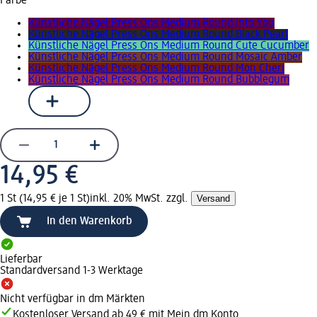
Farbe
Künstliche Nägel Press Ons Medium Round Into You
Künstliche Nägel Press Ons Medium Round Black Pearl
Künstliche Nägel Press Ons Medium Round Cute Cucumber
Künstliche Nägel Press Ons Medium Round Mosaic Amber
Künstliche Nägel Press Ons Medium Round Mon Cheri
Künstliche Nägel Press Ons Medium Round Bubblegum
14,95 €
1 St (14,95 € je 1 St)
inkl. 20% MwSt. zzgl.
Versand
In den Warenkorb
Lieferbar
Standardversand 1-3 Werktage
Nicht verfügbar in dm Märkten
Kostenloser Versand ab 49 € mit Mein dm Konto