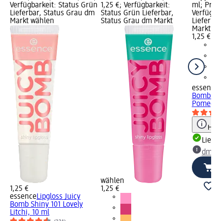
Verfügbarkeit: Status Grün
1,25 €; Verfügbarkeit:
ml; Preis
Lieferbar, Status Grau dm
Status Grün Lieferbar,
Verfügba
Markt wählen
Status Grau dm Markt
Lieferba
Markt w
1,25 €
essence
Bomb Shi
Pomegra
Hinw
Liefe
dm Ma
wählen
1,25 €
1,25 €
essence
Lipgloss Juicy
Bomb Shiny 101 Lovely
Litchi, 10 ml