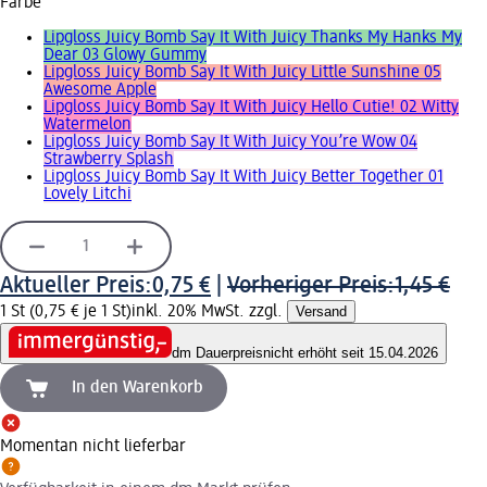
Farbe
Lipgloss Juicy Bomb Say It With Juicy Thanks My Hanks My
Dear 03 Glowy Gummy
Lipgloss Juicy Bomb Say It With Juicy Little Sunshine 05
Awesome Apple
Lipgloss Juicy Bomb Say It With Juicy Hello Cutie! 02 Witty
Watermelon
Lipgloss Juicy Bomb Say It With Juicy You’re Wow 04
Strawberry Splash
Lipgloss Juicy Bomb Say It With Juicy Better Together 01
Lovely Litchi
Aktueller Preis:
0,75 €
|
Vorheriger Preis:
1,45 €
1 St (0,75 € je 1 St)
inkl. 20% MwSt. zzgl.
Versand
dm Dauerpreis
nicht erhöht seit 15.04.2026
In den Warenkorb
Momentan nicht lieferbar