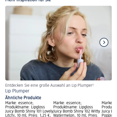
Entdecken Sie eine große Auswahl an Lip Plumper!
En
Lip Plumper
De
Ähnliche Produkte
Marke: essence;
Marke: essence;
Marke: e
Produktname: Lipgloss
Produktname: Lipgloss
Produktn
Juicy Bomb Shiny 101 Lovely
Juicy Bomb Shiny 102 Witty
Juicy Bo
Litchi, 10 ml; Preis: 1,25 €;
Watermelon, 10 ml; Preis:
Poppin’ 