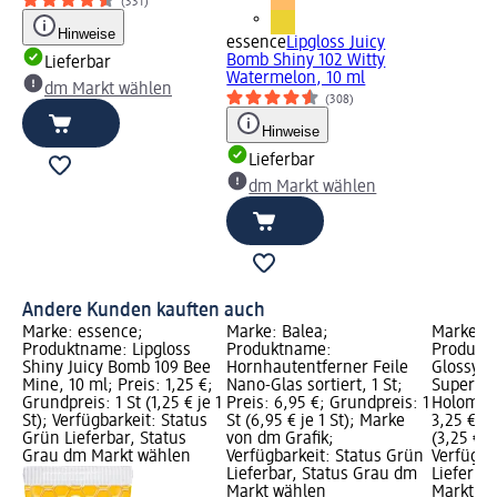
(331)
Hinweise
essence
Lipgloss Juicy
Bomb Shiny 102 Witty
Lieferbar
Watermelon, 10 ml
dm Markt wählen
(308)
Hinweise
Lieferbar
dm Markt wählen
Andere Kunden kauften auch
Marke: essence;
Marke: Balea;
Marke: e
Produktname: Lipgloss
Produktname:
Produktn
Shiny Juicy Bomb 109 Bee
Hornhautentferner Feile
Glossy L
Mine, 10 ml; Preis: 1,25 €;
Nano-Glas sortiert, 1 St;
Super Pe
Grundpreis: 1 St (1,25 € je 1
Preis: 6,95 €; Grundpreis: 1
Holomazi
St); Verfügbarkeit: Status
St (6,95 € je 1 St); Marke
3,25 €; G
Grün Lieferbar, Status
von dm Grafik;
(3,25 € je
Grau dm Markt wählen
Verfügbarkeit: Status Grün
Verfügba
Lieferbar, Status Grau dm
Lieferba
Markt wählen
Markt w