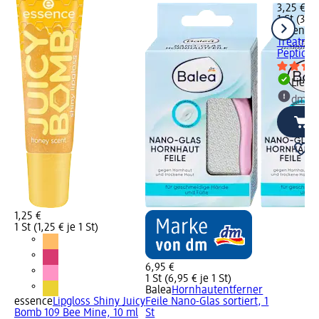
3,25 €
1 St (3,25
essence
Treatme
Peptide..
Liefe
dm Ma
1,25 €
1 St (1,25 € je 1 St)
6,95 €
1 St (6,95 € je 1 St)
Balea
Hornhautentferner
essence
Lipgloss Shiny Juicy
Feile Nano-Glas sortiert, 1
Bomb 109 Bee Mine, 10 ml
St