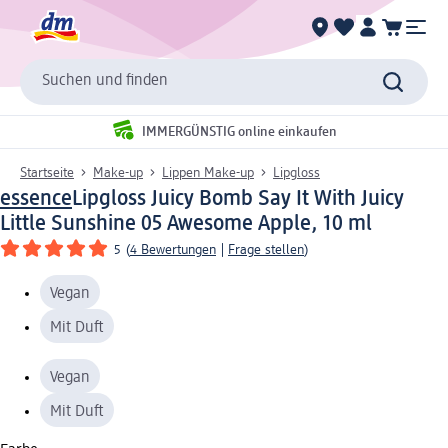
Suchen und finden
IMMERGÜNSTIG online einkaufen
Startseite
Make-up
Lippen Make-up
Lipgloss
essence
Lipgloss Juicy Bomb Say It With Juicy
Little Sunshine 05 Awesome Apple, 10 ml
5
(
4 Bewertungen
|
Frage stellen
)
Vegan
Mit Duft
Vegan
Mit Duft