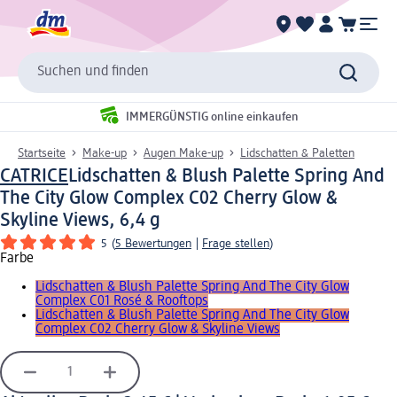
Suchen und finden
IMMERGÜNSTIG online einkaufen
Startseite
Make-up
Augen Make-up
Lidschatten & Paletten
CATRICE
Lidschatten & Blush Palette Spring And
The City Glow Complex C02 Cherry Glow &
Skyline Views, 6,4 g
5
(
5 Bewertungen
|
Frage stellen
)
Farbe
Lidschatten & Blush Palette Spring And The City Glow
Complex C01 Rosé & Rooftops
Lidschatten & Blush Palette Spring And The City Glow
Complex C02 Cherry Glow & Skyline Views