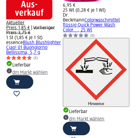
6,95 €
25 Wl (0,28 € je 1 Wl)
Dr.
Beckmann
Colorwaschmittel
Aktueller
flüssig Quick Power Wash
Preis:
1,85 €
|
Vorheriger
Color..., 25 Wl
Preis:
3,75 €
(0)
1 St (1,85 € je 1 St)
essence
Blush Blushlighter
Ciao! 01 Buongiorno
Bellissima, 5,7 g
(5)
Lieferbar
dm Markt wählen
Hinweise
Lieferbar
dm Markt wählen