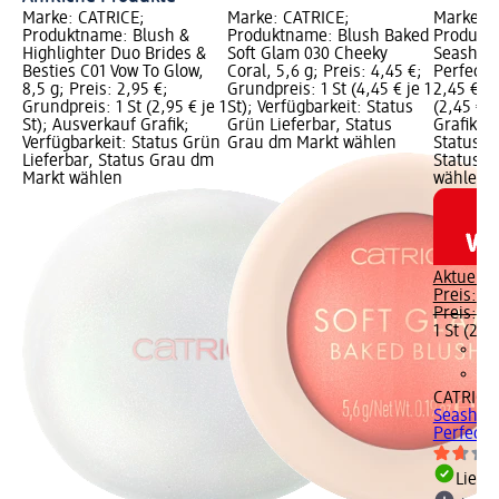
Marke: CATRICE;
Marke: CATRICE;
Marke: C
Produktname: Blush &
Produktname: Blush Baked
Produkt
Highlighter Duo Brides &
Soft Glam 030 Cheeky
Seashell
Besties C01 Vow To Glow,
Coral, 5,6 g; Preis: 4,45 €;
Perfect, 
8,5 g; Preis: 2,95 €;
Grundpreis: 1 St (4,45 € je 1
2,45 €; G
Grundpreis: 1 St (2,95 € je 1
St); Verfügbarkeit: Status
(2,45 € j
St); Ausverkauf Grafik;
Grün Lieferbar, Status
Grafik; V
Verfügbarkeit: Status Grün
Grau dm Markt wählen
Status G
Lieferbar, Status Grau dm
Status G
Markt wählen
wählen
Aktuelle
Preis:
2,
Preis:
4,
1 St (2,45
CATRICE
Seashell
Perfect, 
Liefe