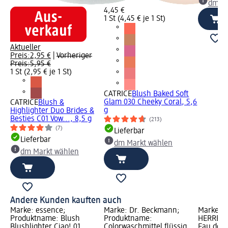
dm Ma
4,45 €
1 St (4,45 € je 1 St)
Aktueller
Preis:
2,95 €
|
Vorheriger
Preis:
5,95 €
1 St (2,95 € je 1 St)
CATRICE
Blush Baked Soft
Glam 030 Cheeky Coral, 5,6
CATRICE
Blush &
g
Highlighter Duo Brides &
Besties C01 Vow..., 8,5 g
(213)
(7)
Lieferbar
Lieferbar
dm Markt wählen
dm Markt wählen
Andere Kunden kauften auch
Marke: essence;
Marke: Dr. Beckmann;
Marke: 
Produktname: Blush
Produktname:
HERRERA
Blushlighter Ciao! 01
Colorwaschmittel flüssig
Eau de P