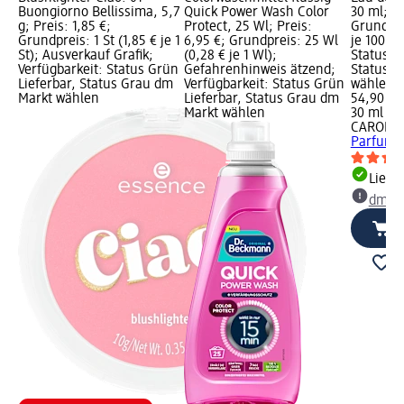
Buongiorno Bellissima, 5,7
Quick Power Wash Color
30 ml; Pr
g; Preis: 1,85 €;
Protect, 25 Wl; Preis:
Grundpre
Grundpreis: 1 St (1,85 € je 1
6,95 €; Grundpreis: 25 Wl
je 100 ml
St); Ausverkauf Grafik;
(0,28 € je 1 Wl);
Status G
Verfügbarkeit: Status Grün
Gefahrenhinweis ätzend;
Status G
Lieferbar, Status Grau dm
Verfügbarkeit: Status Grün
wählen
Markt wählen
Lieferbar, Status Grau dm
54,90 €
Markt wählen
30 ml (18
CAROLIN
Parfum G
Liefe
dm Ma