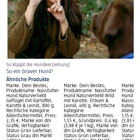
So klappt die Hundeerziehung!
So ein braver Hund!
Ähnliche Produkte
Marke: Dein Bestes;
Marke: Dein Bestes;
Marke: D
Produktname: Nassfutter
Produktname: Nassfutter
Produktn
Hund Naturverliebt
Hund Naturverliebt Wild
Hund re
Geflügel mit Kartoffel,
mit Karotte, Erbsen &
klassisch
Karotte & Leinöl, 800 g;
Leinöl, 400 g; Rechtliche
Kategori
Rechtliche Kategorie:
Kategorie:
Alleinfut
Alleinfuttermittel; Preis:
Alleinfuttermittel; Preis:
1,15 €; G
2,35 €; Marke von dm
1,55 €; Grundpreis: 0,4 kg
(3,83 € j
Grafik; Verfügbarkeit:
(3,88 € je 1 kg); Marke von
dm Grafi
Status Grün Lieferbar,
dm Grafik; Verfügbarkeit:
Status G
Status Grau dm Markt
Status Grün Lieferbar,
Status G