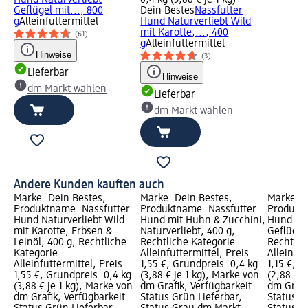
Geflügel mit..., 800
Dein Bestes
Nassfutter
g
Alleinfuttermittel
Hund Naturverliebt Wild
mit Karotte,..., 400
(61)
g
Alleinfuttermittel
Hinweise
(3)
Lieferbar
Hinweise
dm Markt wählen
Lieferbar
dm Markt wählen
Andere Kunden kauften auch
Marke: Dein Bestes;
Marke: Dein Bestes;
Marke: D
Produktname: Nassfutter
Produktname: Nassfutter
Produktn
Hund Naturverliebt Wild
Hund mit Huhn & Zucchini,
Hund rei
mit Karotte, Erbsen &
Naturverliebt, 400 g;
Geflügel
Leinöl, 400 g; Rechtliche
Rechtliche Kategorie:
Rechtlic
Kategorie:
Alleinfuttermittel; Preis:
Alleinfut
Alleinfuttermittel; Preis:
1,55 €; Grundpreis: 0,4 kg
1,15 €; G
1,55 €; Grundpreis: 0,4 kg
(3,88 € je 1 kg); Marke von
(2,88 € j
(3,88 € je 1 kg); Marke von
dm Grafik; Verfügbarkeit:
dm Grafi
dm Grafik; Verfügbarkeit:
Status Grün Lieferbar,
Status G