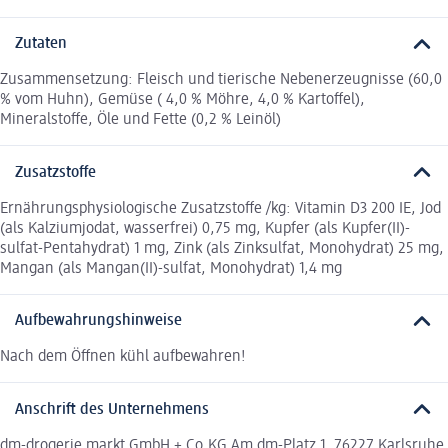
Zutaten
Zusammensetzung: Fleisch und tierische Nebenerzeugnisse (60,0
% vom Huhn), Gemüse ( 4,0 % Möhre, 4,0 % Kartoffel),
Mineralstoffe, Öle und Fette (0,2 % Leinöl)
Zusatzstoffe
Ernährungsphysiologische Zusatzstoffe /kg: Vitamin D3 200 IE, Jod
(als Kalziumjodat, wasserfrei) 0,75 mg, Kupfer (als Kupfer(II)-
sulfat-Pentahydrat) 1 mg, Zink (als Zinksulfat, Monohydrat) 25 mg,
Mangan (als Mangan(II)-sulfat, Monohydrat) 1,4 mg
Aufbewahrungshinweise
Nach dem Öﬀnen kühl aufbewahren!
Anschrift des Unternehmens
dm-drogerie markt GmbH + Co.KG Am dm-Platz 1, 76227 Karlsruhe