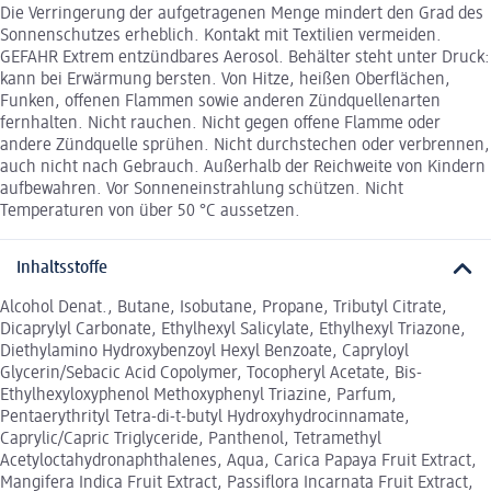
Die Verringerung der aufgetragenen Menge mindert den Grad des
Sonnenschutzes erheblich. Kontakt mit Textilien vermeiden.
GEFAHR Extrem entzündbares Aerosol. Behälter steht unter Druck:
kann bei Erwärmung bersten. Von Hitze, heißen Oberflächen,
Funken, offenen Flammen sowie anderen Zündquellenarten
fernhalten. Nicht rauchen. Nicht gegen offene Flamme oder
andere Zündquelle sprühen. Nicht durchstechen oder verbrennen,
auch nicht nach Gebrauch. Außerhalb der Reichweite von Kindern
aufbewahren. Vor Sonneneinstrahlung schützen. Nicht
Temperaturen von über 50 °C aussetzen.
Inhaltsstoffe
Alcohol Denat., Butane, Isobutane, Propane, Tributyl Citrate,
Dicaprylyl Carbonate, Ethylhexyl Salicylate, Ethylhexyl Triazone,
Diethylamino Hydroxybenzoyl Hexyl Benzoate, Capryloyl
Glycerin/Sebacic Acid Copolymer, Tocopheryl Acetate, Bis-
Ethylhexyloxyphenol Methoxyphenyl Triazine, Parfum,
Pentaerythrityl Tetra-di-t-butyl Hydroxyhydrocinnamate,
Caprylic/Capric Triglyceride, Panthenol, Tetramethyl
Acetyloctahydronaphthalenes, Aqua, Carica Papaya Fruit Extract,
Mangifera Indica Fruit Extract, Passiflora Incarnata Fruit Extract,