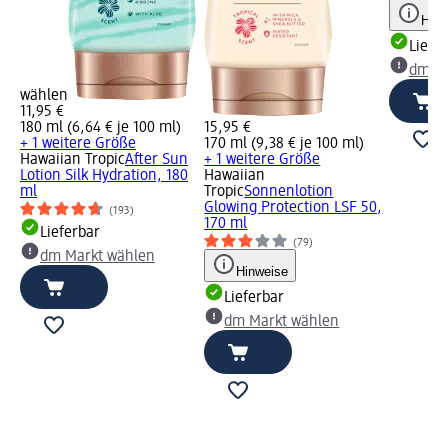
Hinw
Liefe
dm Ma
wählen
11,95 €
180 ml (6,64 € je 100 ml)
15,95 €
+ 1 weitere Größe
170 ml (9,38 € je 100 ml)
Hawaiian Tropic
After Sun
+ 1 weitere Größe
Lotion Silk Hydration, 180
Hawaiian
ml
Tropic
Sonnenlotion
Glowing Protection LSF 50,
(193)
170 ml
Lieferbar
(79)
dm Markt wählen
Hinweise
Lieferbar
dm Markt wählen