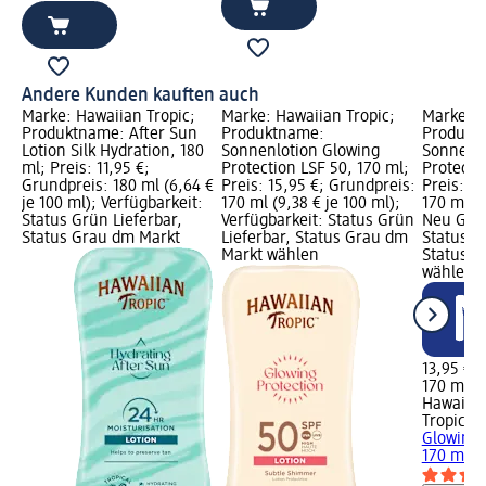
Andere Kunden kauften auch
Marke: Hawaiian Tropic;
Marke: Hawaiian Tropic;
Marke: H
Produktname: After Sun
Produktname:
Produkt
Lotion Silk Hydration, 180
Sonnenlotion Glowing
Sonnenlo
ml; Preis: 11,95 €;
Protection LSF 50, 170 ml;
Protecti
Grundpreis: 180 ml (6,64 €
Preis: 15,95 €; Grundpreis:
Preis: 1
je 100 ml); Verfügbarkeit:
170 ml (9,38 € je 100 ml);
170 ml (8
Status Grün Lieferbar,
Verfügbarkeit: Status Grün
Neu Graf
Status Grau dm Markt
Lieferbar, Status Grau dm
Status G
Markt wählen
Status G
wählen
13,95 €
170 ml (8
Hawaiia
Tropic
So
Glowing 
170 ml