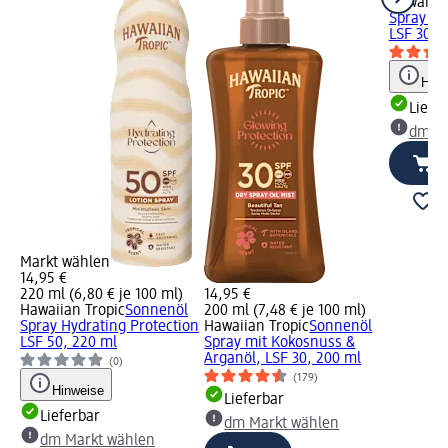
Hawaiian
Spray Gl
LSF 30, 
Hinw
Liefe
dm Ma
Markt wählen
14,95 €
220 ml (6,80 € je 100 ml)
14,95 €
Hawaiian Tropic
Sonnenöl
200 ml (7,48 € je 100 ml)
Spray Hydrating Protection
Hawaiian Tropic
Sonnenöl
LSF 50, 220 ml
Spray mit Kokosnuss &
Arganöl, LSF 30, 200 ml
(0)
(179)
Hinweise
Lieferbar
Lieferbar
dm Markt wählen
dm Markt wählen