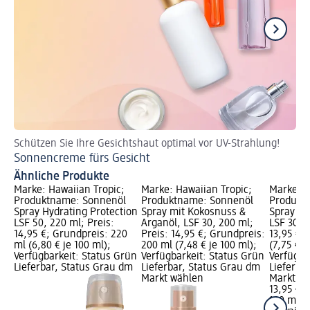
Schützen Sie Ihre Gesichtshaut optimal vor UV-Strahlung!
So
Sonnencreme fürs Gesicht
De
Ähnliche Produkte
Marke: Hawaiian Tropic;
Marke: Hawaiian Tropic;
Marke: H
Produktname: Sonnenöl
Produktname: Sonnenöl
Produkt
Spray Hydrating Protection
Spray mit Kokosnuss &
Spray Gl
LSF 50, 220 ml; Preis:
Arganöl, LSF 30, 200 ml;
LSF 30, 1
14,95 €; Grundpreis: 220
Preis: 14,95 €; Grundpreis:
13,95 €;
ml (6,80 € je 100 ml);
200 ml (7,48 € je 100 ml);
(7,75 € j
Verfügbarkeit: Status Grün
Verfügbarkeit: Status Grün
Verfügba
Lieferbar, Status Grau dm
Lieferbar, Status Grau dm
Lieferba
Markt wählen
Markt w
13,95 €
180 ml (7