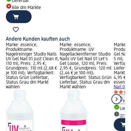
Lieferbar
Alle dm Märkte
Andere Kunden kauften auch
Marke: essence;
Marke: essence;
Marke: e
Produktname:
Produktname: UV
Produkt
Nagelreiniger Studio Nails
Nagellackentferner Studio
Gel Nail 
UV Gel Nail 01 Just Clean It,
Nails UV Gel Nail 01 Let's
5 ml; Pre
110 ml; Preis: 2,95 €;
Get Loose, 120 ml; Preis:
Verfügba
Grundpreis: 110 ml (2,68 €
2,95 €; Grundpreis: 120 ml
Lieferba
je 100 ml); Verfügbarkeit:
(2,46 € je 100 ml);
Markt w
Status Grün Lieferbar,
Verfügbarkeit: Status Grün
4,95 €
Status Grau dm Markt
Lieferbar, Status Grau dm
essence
wählen
Markt wählen
Nail 01 P
Hinw
Liefe
dm Ma