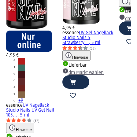
Hinw
Liefe
dm Ma
4,95 €
essence
UV Gel Nagellack
Studio Nails 5
Strawberry..., 5 ml
(53)
4,95 €
Hinweise
Lieferbar
dm Markt wählen
+9
essence
UV Nagellack
Studio Nails UV Gel Nail
105..., 5 ml
(32)
Hinweise