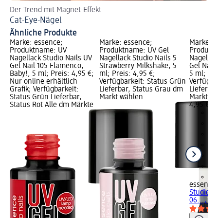
Der Trend mit Magnet-Effekt
En
Cat-Eye-Nägel
Ge
Ähnliche Produkte
Marke: essence;
Marke: essence;
Marke: e
Produktname: UV
Produktname: UV Gel
Produkt
Nagellack Studio Nails UV
Nagellack Studio Nails 5
Nagellac
Gel Nail 105 Flamenco,
Strawberry Milkshake, 5
Gel Nail
Baby!, 5 ml; Preis: 4,95 €;
ml; Preis: 4,95 €;
5 ml; Pre
Nur online erhältlich
Verfügbarkeit: Status Grün
Verfügba
Grafik; Verfügbarkeit:
Lieferbar, Status Grau dm
Lieferba
Status Grün Lieferbar,
Markt wählen
Markt w
Status Rot Alle dm Märkte
4,95 €
+9
essence
Studio Na
06..., 5 