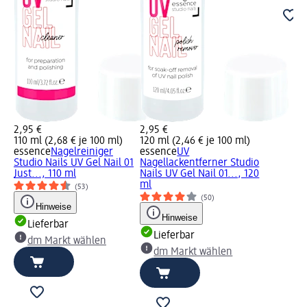
2,95 €
2,95 €
110 ml (2,68 € je 100 ml)
120 ml (2,46 € je 100 ml)
essence
Nagelreiniger
essence
UV
Studio Nails UV Gel Nail 01
Nagellackentferner Studio
Just..., 110 ml
Nails UV Gel Nail 01..., 120
ml
(53)
(50)
Hinweise
Hinweise
Lieferbar
Lieferbar
dm Markt wählen
dm Markt wählen