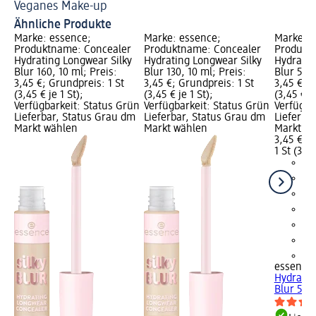
Veganes Make-up
Br
Ähnliche Produkte
Marke: essence;
Marke: essence;
Marke: e
Produktname: Concealer
Produktname: Concealer
Produkt
Hydrating Longwear Silky
Hydrating Longwear Silky
Hydratin
Blur 160, 10 ml; Preis:
Blur 130, 10 ml; Preis:
Blur 50, 
3,45 €; Grundpreis: 1 St
3,45 €; Grundpreis: 1 St
3,45 €; G
(3,45 € je 1 St);
(3,45 € je 1 St);
(3,45 € je
Verfügbarkeit: Status Grün
Verfügbarkeit: Status Grün
Verfügba
Lieferbar, Status Grau dm
Lieferbar, Status Grau dm
Lieferba
Markt wählen
Markt wählen
Markt w
3,45 €
1 St (3,45
+8
essence
Hydratin
Blur 50, 