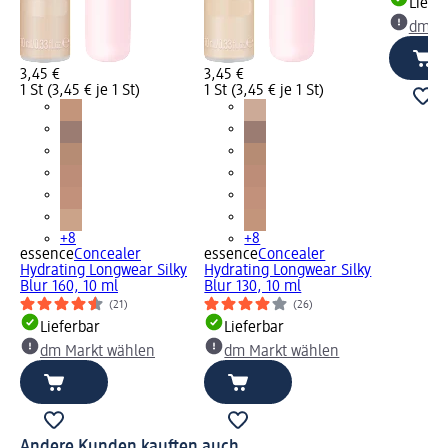
Liefe
dm Ma
3,45 €
3,45 €
1 St (3,45 € je 1 St)
1 St (3,45 € je 1 St)
+8
+8
essence
Concealer
essence
Concealer
Hydrating Longwear Silky
Hydrating Longwear Silky
Blur 160, 10 ml
Blur 130, 10 ml
(21)
(26)
Lieferbar
Lieferbar
dm Markt wählen
dm Markt wählen
Andere Kunden kauften auch