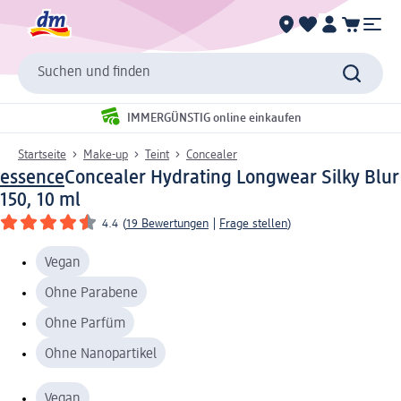
Suchen und finden
IMMERGÜNSTIG online einkaufen
Startseite
Make-up
Teint
Concealer
essence
Concealer Hydrating Longwear Silky Blur
150, 10 ml
4.4
(
19 Bewertungen
|
Frage stellen
)
Vegan
Ohne Parabene
Ohne Parfüm
Ohne Nanopartikel
Vegan