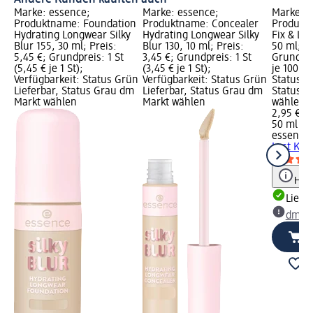
Marke: essence;
Marke: essence;
Marke: e
Produktname: Foundation
Produktname: Concealer
Produktn
Hydrating Longwear Silky
Hydrating Longwear Silky
Fix & Las
Blur 155, 30 ml; Preis:
Blur 130, 10 ml; Preis:
50 ml; Pr
5,45 €; Grundpreis: 1 St
3,45 €; Grundpreis: 1 St
Grundpre
(5,45 € je 1 St);
(3,45 € je 1 St);
je 100 ml
Verfügbarkeit: Status Grün
Verfügbarkeit: Status Grün
Status G
Lieferbar, Status Grau dm
Lieferbar, Status Grau dm
Status G
Markt wählen
Markt wählen
wählen
2,95 €
50 ml (5,
essence
Last Keep
Hinw
Liefe
dm Ma