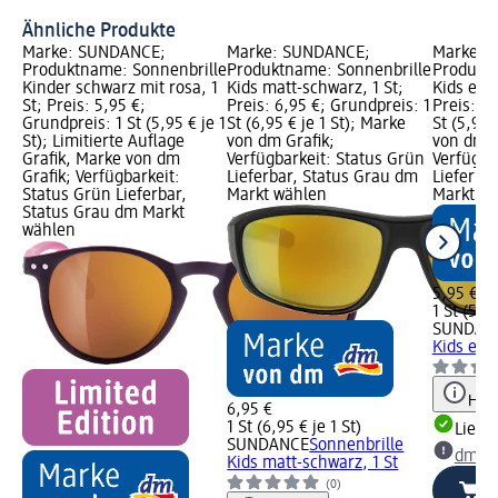
Ähnliche Produkte
Marke: SUNDANCE;
Marke: SUNDANCE;
Marke: 
Produktname: Sonnenbrille
Produktname: Sonnenbrille
Produktn
Kinder schwarz mit rosa, 1
Kids matt-schwarz, 1 St;
Kids eleg
St; Preis: 5,95 €;
Preis: 6,95 €; Grundpreis: 1
Preis: 5,
Grundpreis: 1 St (5,95 € je 1
St (6,95 € je 1 St); Marke
St (5,95 
St); Limitierte Auflage
von dm Grafik;
von dm G
Grafik, Marke von dm
Verfügbarkeit: Status Grün
Verfügba
Grafik; Verfügbarkeit:
Lieferbar, Status Grau dm
Lieferba
Status Grün Lieferbar,
Markt wählen
Markt w
Status Grau dm Markt
wählen
5,95 €
1 St (5,95
SUNDAN
Kids ele
Hinw
6,95 €
1 St (6,95 € je 1 St)
Liefe
SUNDANCE
Sonnenbrille
dm Ma
Kids matt-schwarz, 1 St
(0)