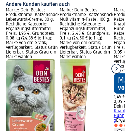
Andere Kunden kauften auch
Marke: Dein Bestes;
Marke: Dein Bestes;
Marke: D
Produktname: Katzensnack
Produktname: Katzensnack
Produkt
Leberwurst-Creme, 80 g;
Multivitamin-Paste, 100 g;
Katzenle
Rechtliche Kategorie:
Rechtliche Kategorie:
Knabber
Ergänzungsfuttermittel;
Ergänzungsfuttermittel;
Huhn, En
Preis: 1,95 €; Grundpreis:
Preis: 2,45 €; Grundpreis:
Katzengr
0,08 kg (24,38 € je 1 kg);
0,1 kg (24,50 € je 1 kg);
Rechtlic
Marke von dm Grafik;
Marke von dm Grafik;
Ergänzun
Verfügbarkeit: Status Grün
Verfügbarkeit: Status Grün
Preis: 1,
Lieferbar, Status Grau dm
Lieferbar, Status Grau dm
0,05 kg (
Markt wählen
Markt wählen
Marke vo
Verfügba
Lieferba
Markt w
1,45 €
0,05 kg (
Dein Bes
Knabber
Huhn, En
g
Ergänzu