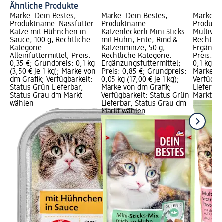
Ähnliche Produkte
Marke: Dein Bestes;
Marke: Dein Bestes;
Marke: D
Produktname: Nassfutter
Produktname:
Produkt
Katze mit Hühnchen in
Katzenleckerli Mini Sticks
Multivit
Sauce, 100 g; Rechtliche
mit Huhn, Ente, Rind &
Rechtlic
Kategorie:
Katzenminze, 50 g;
Ergänzun
Alleinfuttermittel; Preis:
Rechtliche Kategorie:
Preis: 2
0,35 €; Grundpreis: 0,1 kg
Ergänzungsfuttermittel;
0,1 kg (2
(3,50 € je 1 kg); Marke von
Preis: 0,85 €; Grundpreis:
Marke vo
dm Grafik; Verfügbarkeit:
0,05 kg (17,00 € je 1 kg);
Verfügba
Status Grün Lieferbar,
Marke von dm Grafik;
Lieferba
Status Grau dm Markt
Verfügbarkeit: Status Grün
Markt w
wählen
Lieferbar, Status Grau dm
Markt wählen