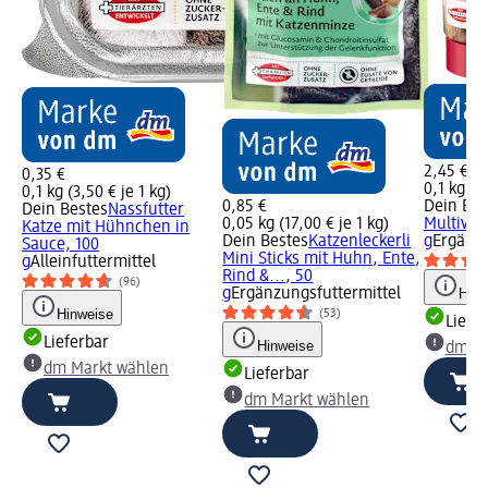
2,45 €
0,35 €
0,1 kg (2
0,1 kg (3,50 € je 1 kg)
0,85 €
Dein Bes
Dein Bestes
Nassfutter
0,05 kg (17,00 € je 1 kg)
Multivit
Katze mit Hühnchen in
Dein Bestes
Katzenleckerli
g
Ergänzu
Sauce, 100
Mini Sticks mit Huhn, Ente,
g
Alleinfuttermittel
Rind &..., 50
(96)
g
Ergänzungsfuttermittel
Hinw
Hinweise
(53)
Liefe
Lieferbar
Hinweise
dm Ma
dm Markt wählen
Lieferbar
dm Markt wählen