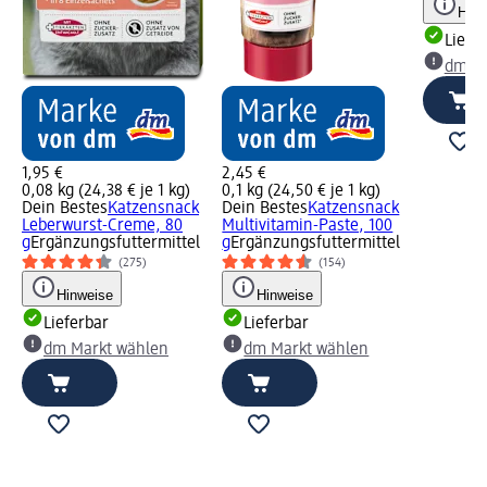
Hinw
Liefe
dm Ma
1,95 €
2,45 €
0,08 kg (24,38 € je 1 kg)
0,1 kg (24,50 € je 1 kg)
Dein Bestes
Katzensnack
Dein Bestes
Katzensnack
Leberwurst-Creme, 80
Multivitamin-Paste, 100
g
Ergänzungsfuttermittel
g
Ergänzungsfuttermittel
(275)
(154)
Hinweise
Hinweise
Lieferbar
Lieferbar
dm Markt wählen
dm Markt wählen