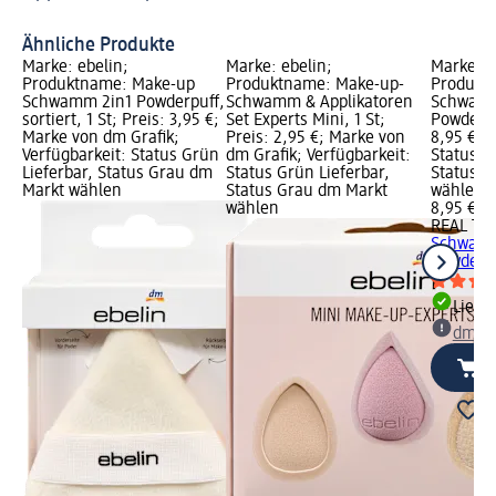
Ähnliche Produkte
Marke: ebelin;
Marke: ebelin;
Marke: 
Produktname: Make-up
Produktname: Make-up-
Produkt
Schwamm 2in1 Powderpuff,
Schwamm & Applikatoren
Schwamm
sortiert, 1 St; Preis: 3,95 €;
Set Experts Mini, 1 St;
Powder Pu
Marke von dm Grafik;
Preis: 2,95 €; Marke von
8,95 €; V
Verfügbarkeit: Status Grün
dm Grafik; Verfügbarkeit:
Status G
Lieferbar, Status Grau dm
Status Grün Lieferbar,
Status G
Markt wählen
Status Grau dm Markt
wählen
wählen
8,95 €
REAL TE
Schwamm
Powder P
Liefe
dm Ma