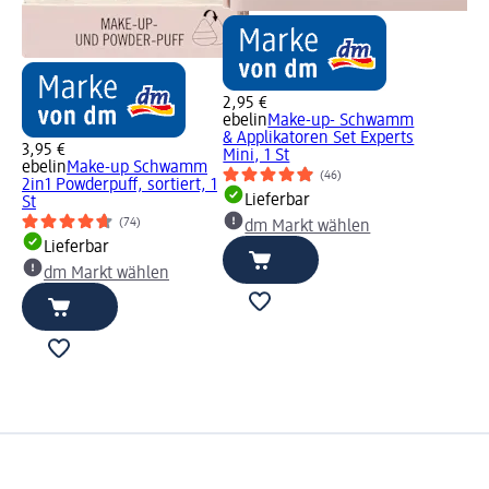
2,95 €
ebelin
Make-up- Schwamm
& Applikatoren Set Experts
3,95 €
Mini, 1 St
ebelin
Make-up Schwamm
(46)
2in1 Powderpuff, sortiert, 1
Lieferbar
St
(74)
dm Markt wählen
Lieferbar
dm Markt wählen