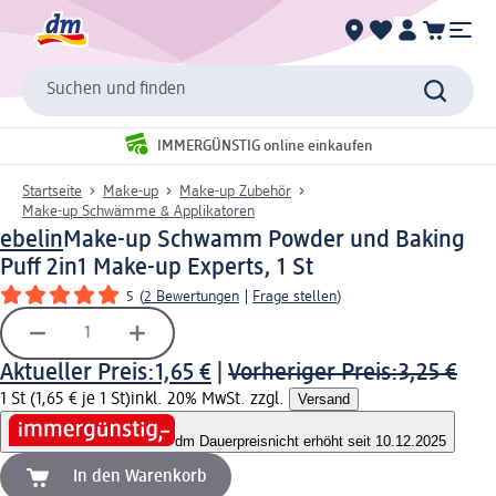
Suchen und finden
IMMERGÜNSTIG online einkaufen
Startseite
Make-up
Make-up Zubehör
Make-up Schwämme & Applikatoren
ebelin
Make-up Schwamm Powder und Baking
Puff 2in1 Make-up Experts, 1 St
5
(
2 Bewertungen
|
Frage stellen
)
Aktueller Preis:
1,65 €
|
Vorheriger Preis:
3,25 €
1 St (1,65 € je 1 St)
inkl. 20% MwSt. zzgl.
Versand
dm Dauerpreis
nicht erhöht seit 10.12.2025
In den Warenkorb