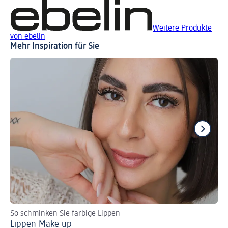
Weitere Produkte
von ebelin
Mehr Inspiration für Sie
So schminken Sie farbige Lippen
Za
Lippen Make-up
Br