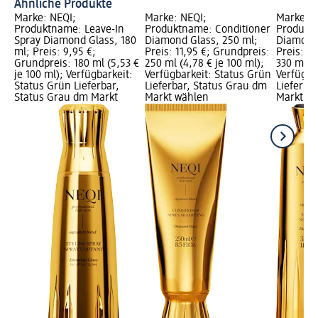
Ähnliche Produkte
Marke: NEQI;
Marke: NEQI;
Marke: N
Produktname: Leave-In
Produktname: Conditioner
Produkt
Spray Diamond Glass, 180
Diamond Glass, 250 ml;
Diamond 
ml; Preis: 9,95 €;
Preis: 11,95 €; Grundpreis:
Preis: 11
Grundpreis: 180 ml (5,53 €
250 ml (4,78 € je 100 ml);
330 ml (3
je 100 ml); Verfügbarkeit:
Verfügbarkeit: Status Grün
Verfügba
Status Grün Lieferbar,
Lieferbar, Status Grau dm
Lieferba
Status Grau dm Markt
Markt wählen
Markt w