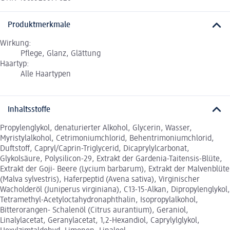
Produktmerkmale
Wirkung:
Pflege, Glanz, Glättung
Haartyp:
Alle Haartypen
Inhaltsstoffe
Propylenglykol, denaturierter Alkohol, Glycerin, Wasser,
Myristylalkohol, Cetrimoniumchlorid, Behentrimoniumchlorid,
Duftstoff, Capryl/Caprin-Triglycerid, Dicaprylylcarbonat,
Glykolsäure, Polysilicon-29, Extrakt der Gardenia-Taitensis-Blüte,
Extrakt der Goji- Beere (Lycium barbarum), Extrakt der Malvenblüte
(Malva sylvestris), Haferpeptid (Avena sativa), Virginischer
Wacholderöl (Juniperus virginiana), C13-15-Alkan, Dipropylenglykol,
Tetramethyl-Acetyloctahydronaphthalin, Isopropylalkohol,
Bitterorangen- Schalenöl (Citrus aurantium), Geraniol,
Linalylacetat, Geranylacetat, 1,2-Hexandiol, Caprylylglykol,