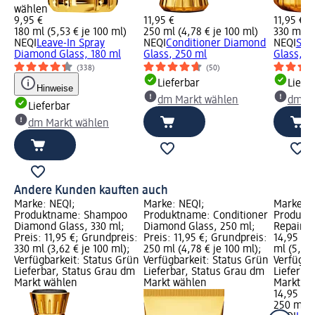
wählen
9,95 €
11,95 €
11,95 €
180 ml (5,53 € je 100 ml)
250 ml (4,78 € je 100 ml)
330 ml (3
NEQI
Leave-In Spray
NEQI
Conditioner Diamond
NEQI
Sha
Diamond Glass, 180 ml
Glass, 250 ml
Glass, 3
(338)
(50)
Lieferbar
Liefe
Hinweise
dm Markt wählen
dm Ma
Lieferbar
dm Markt wählen
Andere Kunden kauften auch
Marke: NEQI;
Marke: NEQI;
Marke: N
Produktname: Shampoo
Produktname: Conditioner
Produkt
Diamond Glass, 330 ml;
Diamond Glass, 250 ml;
Repair R
Preis: 11,95 €; Grundpreis:
Preis: 11,95 €; Grundpreis:
14,95 €;
330 ml (3,62 € je 100 ml);
250 ml (4,78 € je 100 ml);
ml (5,98 
Verfügbarkeit: Status Grün
Verfügbarkeit: Status Grün
Verfügba
Lieferbar, Status Grau dm
Lieferbar, Status Grau dm
Lieferba
Markt wählen
Markt wählen
Markt w
14,95 €
250 ml (5