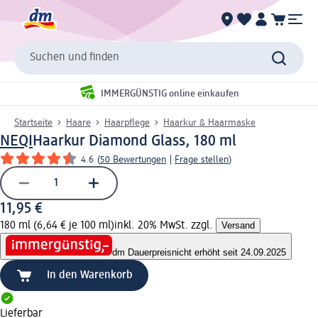
Suchen und finden
IMMERGÜNSTIG online einkaufen
Startseite
Haare
Haarpflege
Haarkur & Haarmaske
NEQI
Haarkur Diamond Glass, 180 ml
4.6
(
50 Bewertungen
|
Frage stellen
)
11,95 €
180 ml (6,64 € je 100 ml)
inkl. 20% MwSt. zzgl.
Versand
dm Dauerpreis
nicht erhöht seit 24.09.2025
In den Warenkorb
Lieferbar