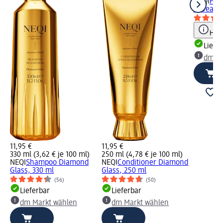
NEQI
Haa
Reveal
Hinw
Liefe
dm Ma
11,95 €
11,95 €
330 ml (3,62 € je 100 ml)
250 ml (4,78 € je 100 ml)
NEQI
Shampoo Diamond
NEQI
Conditioner Diamond
Glass, 330 ml
Glass, 250 ml
(56)
(50)
Lieferbar
Lieferbar
dm Markt wählen
dm Markt wählen