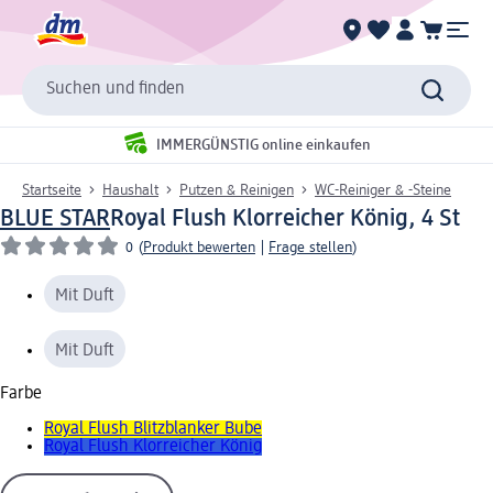
Suchen und finden
IMMERGÜNSTIG online einkaufen
Startseite
Haushalt
Putzen & Reinigen
WC-Reiniger & -Steine
BLUE STAR
Royal Flush Klorreicher König, 4 St
0
(
Produkt bewerten
|
Frage stellen
)
Mit Duft
Mit Duft
Farbe
Royal Flush Blitzblanker Bube
Royal Flush Klorreicher König