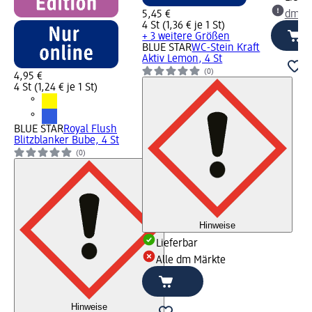
5,45 €
dm Ma
4 St (1,36 € je 1 St)
+ 3 weitere Größen
BLUE STAR
WC-Stein Kraft
Aktiv Lemon, 4 St
(0)
4,95 €
4 St (1,24 € je 1 St)
BLUE STAR
Royal Flush
Blitzblanker Bube, 4 St
(0)
Hinweise
Lieferbar
Alle dm Märkte
Hinweise