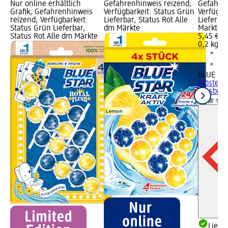
Nur online erhältlich
Gefahrenhinweis reizend;
Gefahren
Grafik; Gefahrenhinweis
Verfügbarkeit: Status Grün
Verfügba
reizend; Verfügbarkeit:
Lieferbar, Status Rot Alle
Lieferba
Status Grün Lieferbar,
dm Märkte
Markt w
Status Rot Alle dm Märkte
5,45 €
0,2 kg (2
BLUE ST
Klösterr
Innsbruc
Liefe