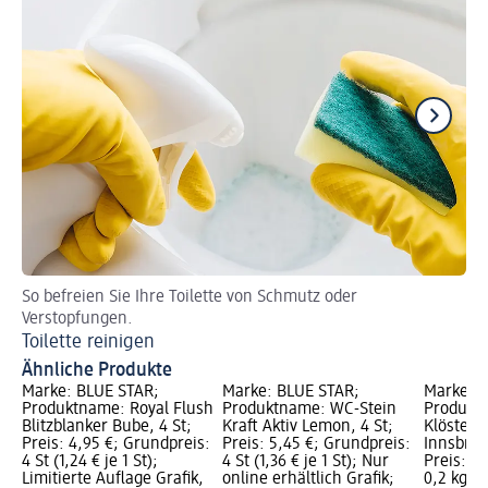
So befreien Sie Ihre Toilette von Schmutz oder
So
Verstopfungen.
Ve
Toilette reinigen
Ähnliche Produkte
Marke: BLUE STAR;
Marke: BLUE STAR;
Marke: 
Produktname: Royal Flush
Produktname: WC-Stein
Produkt
Blitzblanker Bube, 4 St;
Kraft Aktiv Lemon, 4 St;
Klösterr
Preis: 4,95 €; Grundpreis:
Preis: 5,45 €; Grundpreis:
Innsbruc
4 St (1,24 € je 1 St);
4 St (1,36 € je 1 St); Nur
Preis: 5
Limitierte Auflage Grafik,
online erhältlich Grafik;
0,2 kg (2