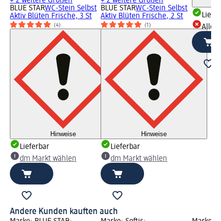
+ 2 weitere Größen
+ 2 weitere Größen
BLUE STAR
WC-Stein Selbst
BLUE STAR
WC-Stein Selbst
Liefe
Aktiv Blüten Frische, 3 St
Aktiv Blüten Frische, 2 St
(4)
(1)
Alle 
Hinweise
Hinweise
Lieferbar
Lieferbar
dm Markt wählen
dm Markt wählen
Andere Kunden kauften auch