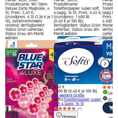
Marke: BLUE STAR;
Marke: Softis;
Marke: S
Produktname: WC-Stein
Produktname:
Produkt
Deluxe Zarte Magnolie, 4
Toilettenpapier super-soft
Toiletten
St; Preis: 5,45 €;
4-lagig, 16 St; Preis: 6,45 €;
lagig Meg
Grundpreis: 4 St (1,36 € je 1
Grundpreis: 1 600 Bl
Preis: 7
St); Gefahrenhinweis
(0,40 € je 100 Bl);
4 400 Bl 
reizend; Verfügbarkeit:
Verfügbarkeit: Status Grün
Marke vo
Status Grün Lieferbar,
Lieferbar, Status Grau dm
Verfügba
Status Grau dm Markt
Markt wählen
Lieferba
wählen
Markt w
7,25 €
4 400 Bl 
+ 2 weit
Sanft&Si
Classic 3
20 St
6,45 €
1 600 Bl (0,40 € je 100 Bl)
Liefe
+ 1 weitere Größe
Softis
Toilettenpapier super-
dm Ma
soft 4-lagig, 16 St
(41)
Hinweise