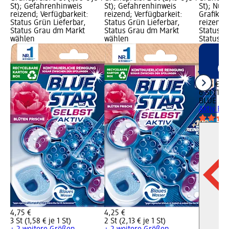
St); Gefahrenhinweis
St); Gefahrenhinweis
St); Nur 
reizend; Verfügbarkeit:
reizend; Verfügbarkeit:
Grafik; 
Status Grün Lieferbar,
Status Grün Lieferbar,
reizend;
Status Grau dm Markt
Status Grau dm Markt
Status G
wählen
wählen
Status R
7,45 €
6 St (1,24
BLUE ST
Aktiv Euk
4,75 €
4,25 €
3 St (1,58 € je 1 St)
2 St (2,13 € je 1 St)