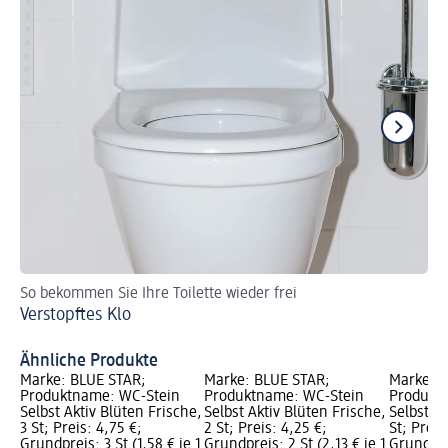
So bekommen Sie Ihre Toilette wieder frei
So
Verstopftes Klo
Pu
Ähnliche Produkte
Marke: BLUE STAR;
Marke: BLUE STAR;
Marke: 
Produktname: WC-Stein
Produktname: WC-Stein
Produkt
Selbst Aktiv Blüten Frische,
Selbst Aktiv Blüten Frische,
Selbst Ak
3 St; Preis: 4,75 €;
2 St; Preis: 4,25 €;
St; Preis
Grundpreis: 3 St (1,58 € je 1
Grundpreis: 2 St (2,13 € je 1
Grundprei