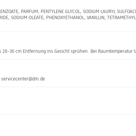
 BENZOATE, PARFUM, PENTYLENE GLYCOL, SODIUM LAURYL SULFOAC
ORIDE, SODIUM OLEATE, PHENOXYETHANOL, VANILLIN, TETRAMETH
20–30 cm Entfernung ins Gesicht sprühen. Bei Raumtemperatur l
e servicecenter@dm.de