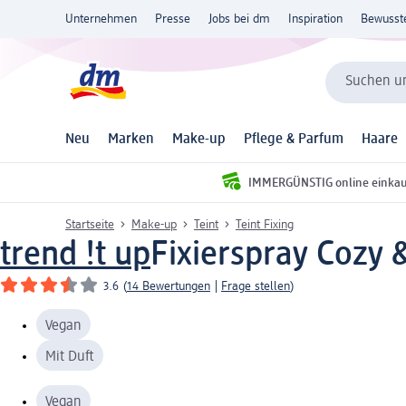
Unternehmen
Presse
Jobs bei dm
Inspiration
Bewusst
Suchen un
Neu
Marken
Make-up
Pflege & Parfum
Haare
IMMERGÜNSTIG online einka
Startseite
Make-up
Teint
Teint Fixing
trend !t up
Fixierspray Cozy &
3.6
(
14 Bewertungen
|
Frage stellen
)
Vegan
Mit Duft
Vegan