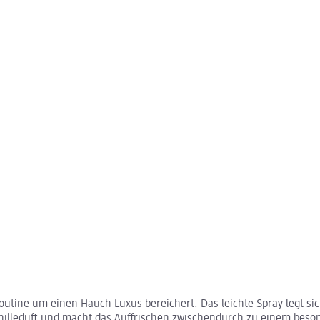
outine um einen Hauch Luxus bereichert. Das leichte Spray legt sich
anilleduft und macht das Auffrischen zwischendurch zu einem bes