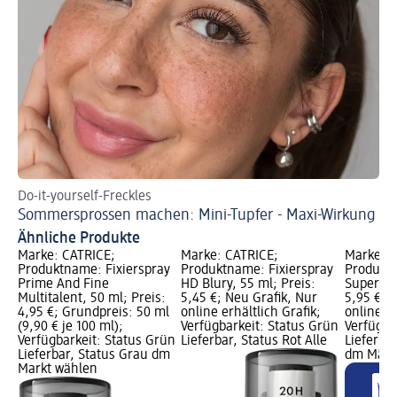
Do-it-yourself-Freckles
Sommersprossen machen: Mini-Tupfer - Maxi-Wirkung
Ähnliche Produkte
Marke: CATRICE;
Marke: CATRICE;
Marke: C
Produktname: Fixierspray
Produktname: Fixierspray
Produktn
Prime And Fine
HD Blury, 55 ml; Preis:
Superpro
Multitalent, 50 ml; Preis:
5,45 €; Neu Grafik, Nur
5,95 €; 
4,95 €; Grundpreis: 50 ml
online erhältlich Grafik;
online er
(9,90 € je 100 ml);
Verfügbarkeit: Status Grün
Verfügba
Verfügbarkeit: Status Grün
Lieferbar, Status Rot Alle
Lieferbar
Lieferbar, Status Grau dm
dm Märk
Markt wählen