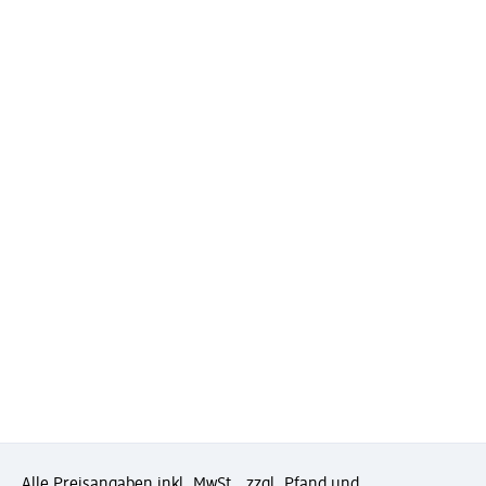
Alle Preisangaben inkl. MwSt., zzgl. Pfand und