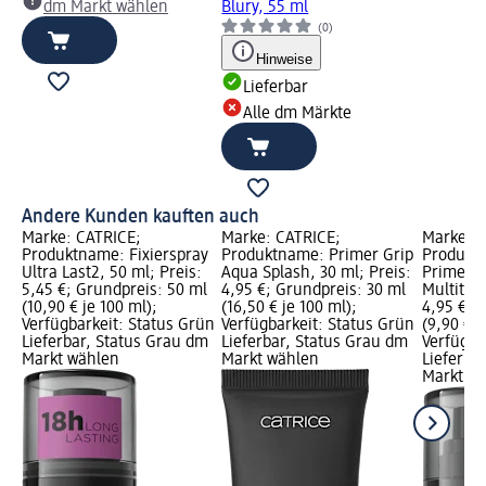
dm Markt wählen
Blury, 55 ml
(0)
Hinweise
Lieferbar
Alle dm Märkte
Andere Kunden kauften auch
Marke: CATRICE;
Marke: CATRICE;
Marke: C
Produktname: Fixierspray
Produktname: Primer Grip
Produktn
Ultra Last2, 50 ml; Preis:
Aqua Splash, 30 ml; Preis:
Prime An
5,45 €; Grundpreis: 50 ml
4,95 €; Grundpreis: 30 ml
Multitale
(10,90 € je 100 ml);
(16,50 € je 100 ml);
4,95 €; 
Verfügbarkeit: Status Grün
Verfügbarkeit: Status Grün
(9,90 € j
Lieferbar, Status Grau dm
Lieferbar, Status Grau dm
Verfügba
Markt wählen
Markt wählen
Lieferba
Markt w