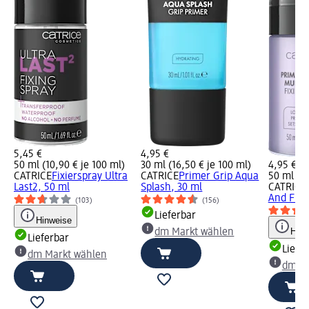
5,45 €
4,95 €
50 ml (10,90 € je 100 ml)
30 ml (16,50 € je 100 ml)
4,95 €
CATRICE
Fixierspray Ultra
CATRICE
Primer Grip Aqua
50 ml (9,
Last2, 50 ml
Splash, 30 ml
CATRICE
And Fine
(103)
(156)
Lieferbar
Hinweise
Hinw
dm Markt wählen
Lieferbar
Liefe
dm Markt wählen
dm Ma