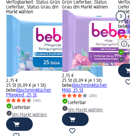
Verfügbarkeit: Status Grün
Grün Lieferbar, Status
Verfügba
Lieferbar, Status Grau dm
Grau dm Markt wählen
Lieferba
Markt wählen
Markt w
2,15 €
25 St (0,
bebe
Abs
Erfrisch
Hinw
Liefe
dm Ma
2,15 €
2,15 €
25 St (0,09 € je 1 St)
25 St (0,09 € je 1 St)
bebe
Abschminktücher
bebe
Abschminktücher
Mild, 25 St
Pflegend, 25 St
(283)
(165)
Lieferbar
Lieferbar
dm Markt wählen
dm Markt wählen