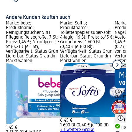
Andere Kunden kauften auch
Marke: bebe;
Marke: Softis;
Marke: e
Produktname:
Produktname:
Produkt
Reinigungstücher 5in1
Toilettenpapier super-soft
Nagellac
Pflegend Reisegröße, 7 St;
4-lagig, 16 St; Preis: 6,45 €;
Acetonfre
Preis: 1,45 €; Grundpreis: 7
Grundpreis: 1 600 Bl
1,45 €; 
St (0,21 € je 1 St);
(0,40 € je 100 Bl);
(0,73 € j
Verfügbarkeit: Status Grün
Verfügbarkeit: Status Grün
von dm G
Lieferbar, Status Grau dm
Lieferbar, Status Grau dm
Verfügba
Markt wählen
Markt wählen
Lieferba
Markt w
1,45 €
200 ml (0
ebelin
Na
Acetonfr
Hinw
6,45 €
1 600 Bl (0,40 € je 100 Bl)
1,45 €
Liefe
+ 1 weitere Größe