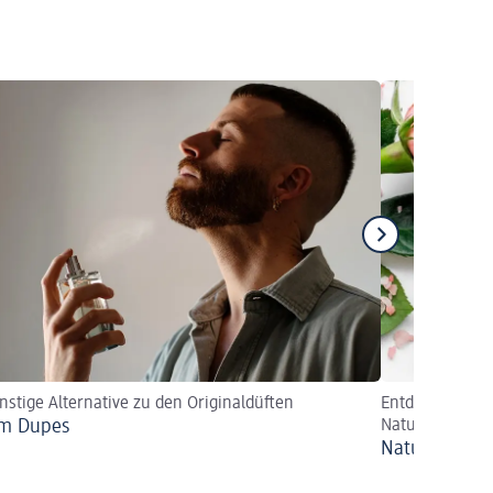
nstige Alternative zu den Originaldüften
Entdecken Sie 
um Dupes
Naturkosmetik-
Naturkosmetik