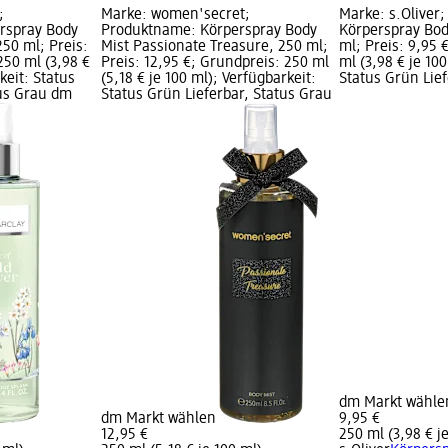
;
Marke: women'secret;
Marke: s.Oliver
rspray Body
Produktname: Körperspray Body
Körperspray Bod
250 ml; Preis:
Mist Passionate Treasure, 250 ml;
ml; Preis: 9,95 
250 ml (3,98 €
Preis: 12,95 €; Grundpreis: 250 ml
ml (3,98 € je 10
keit: Status
(5,18 € je 100 ml); Verfügbarkeit:
Status Grün Lief
tus Grau dm
Status Grün Lieferbar, Status Grau
dm Markt wähle
dm Markt wählen
9,95 €
12,95 €
250 ml (3,98 € j