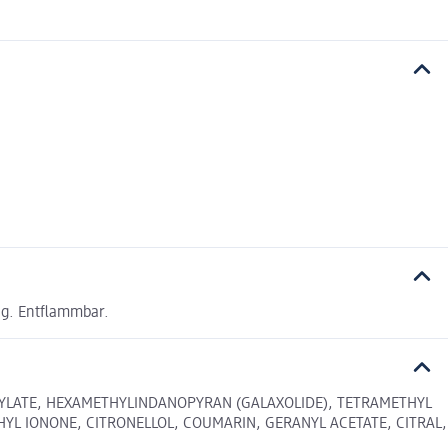
ng. Entflammbar.
ICYLATE, HEXAMETHYLINDANOPYRAN (GALAXOLIDE), TETRAMETHYL
HYL IONONE, CITRONELLOL, COUMARIN, GERANYL ACETATE, CITRAL,