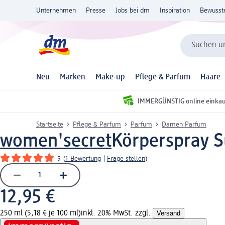
Unternehmen
Presse
Jobs bei dm
Inspiration
Bewusst
Suchen un
Neu
Marken
Make-up
Pflege & Parfum
Haare
IMMERGÜNSTIG online einka
Startseite
Pflege & Parfum
Parfum
Damen Parfum
women'secret
Körperspray S
5
(
1 Bewertung
|
Frage stellen
)
12,95 €
250 ml (5,18 € je 100 ml)
inkl. 20% MwSt. zzgl.
Versand