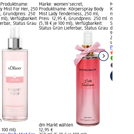
; Produktname:
Marke: women'secret;
Marke: s.Ol
y Mist For Her, 250
Produktname: Körperspray Body
Körperspray
€; Grundpreis: 250
Mist Lady Tenderness, 250 ml;
ml; Preis: 
0 ml); Verfügbarkeit:
Preis: 12,95 €; Grundpreis: 250 ml
ml (3,98 € j
erbar, Status Grau
(5,18 € je 100 ml); Verfügbarkeit:
Status Grün
Status Grün Lieferbar, Status Grau
dm Markt w
9,95 €
250 ml (3,98
s.Oliver
Körp
Pure, 250 m
Lieferbar
dm Mark
n
dm Markt wählen
e 100 ml)
12,95 €