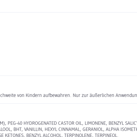
Reichweite von Kindern aufbewahren. Nur zur äußerlichen Anwendu
FUM), PEG-40 HYDROGENATED CASTOR OIL, LIMONENE, BENZYL SAL
LOOL, BHT, VANILLIN, HEXYL CINNAMAL, GERANIOL, ALPHA ISOMET
SE KETONES, BENZYL ALCOHOL, TERPINOLENE, TERPINEOL.