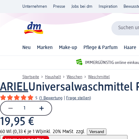
Unternehmen
Presse
Jobs bei dm
Inspiration
Bewusst
Suchen un
Neu
Marken
Make-up
Pflege & Parfum
Haare
IMMERGÜNSTIG online einka
Startseite
Haushalt
Waschen
Waschmittel
ARIEL
Universalwaschmittel P
5
(
1 Bewertung
|
Frage stellen
)
19,95 €
60 Wl (0,33 € je 1 Wl)
inkl. 20% MwSt. zzgl.
Versand