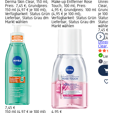
Derma Skin Clear, 150 ml;
Make-up Entferner Rose
Unreinhe
Preis: 7,45 €; Grundpreis:
Touch, 100 ml; Preis:
Clear, 15
150 ml (4,97 € je 100 ml);
4,95 €; Grundpreis: 100 ml
Grundpre
Verfügbarkeit: Status Grün
(4,95 € je 100 ml);
je 100 ml
Lieferbar, Status Grau dm
Verfügbarkeit: Status Grün
Status G
Markt wählen
Lieferbar, Status Grau dm
Status G
Markt wählen
wählen
7,45 €
150 ml (4
NIVEA
Pee
Unreinhe
Clear, 1
Liefe
dm Ma
7,45 €
150 ml (4,97 € je 100 ml)
4,95 €