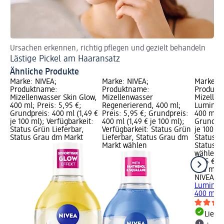
Ursachen erkennen, richtig pflegen und gezielt behandeln
Lästige Pickel am Haaransatz
Ähnliche Produkte
Marke: NIVEA;
Marke: NIVEA;
Marke: N
Produktname:
Produktname:
Produkt
Mizellenwasser Skin Glow,
Mizellenwasser
Mizellen
400 ml; Preis: 5,95 €;
Regenerierend, 400 ml;
Luminous
Grundpreis: 400 ml (1,49 €
Preis: 5,95 €; Grundpreis:
400 ml; P
je 100 ml); Verfügbarkeit:
400 ml (1,49 € je 100 ml);
Grundpre
Status Grün Lieferbar,
Verfügbarkeit: Status Grün
je 100 ml
Status Grau dm Markt
Lieferbar, Status Grau dm
Status G
Markt wählen
Status G
wählen
5,95 €
400 ml (1
NIVEA
Mi
Luminous
400 ml
Liefe