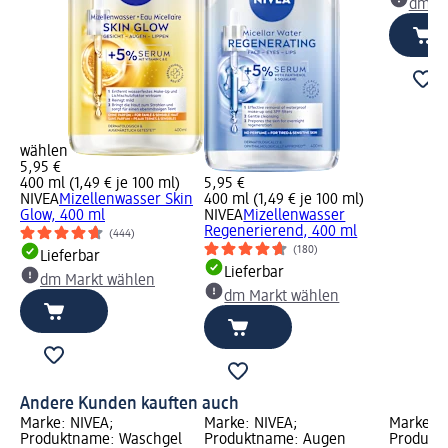
dm Ma
wählen
5,95 €
400 ml (1,49 € je 100 ml)
5,95 €
NIVEA
Mizellenwasser Skin
400 ml (1,49 € je 100 ml)
Glow, 400 ml
NIVEA
Mizellenwasser
Regenerierend, 400 ml
(444)
(180)
Lieferbar
Lieferbar
dm Markt wählen
dm Markt wählen
Andere Kunden kauften auch
Marke: NIVEA;
Marke: NIVEA;
Marke: N
Produktname: Waschgel
Produktname: Augen
Produktn