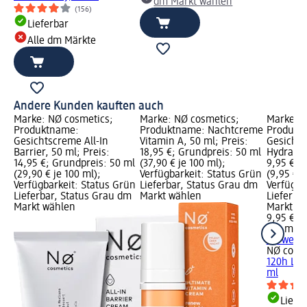
dm Markt wählen
(156)
Lieferbar
Alle dm Märkte
Andere Kunden kauften auch
Marke: NØ cosmetics;
Marke: NØ cosmetics;
Marke: N
Produktname:
Produktname: Nachtcreme
Produkt
Gesichtscreme All-In
Vitamin A, 50 ml; Preis:
Gesichts
Barrier, 50 ml; Preis:
18,95 €; Grundpreis: 50 ml
Hydrator,
14,95 €; Grundpreis: 50 ml
(37,90 € je 100 ml);
9,95 €; 
(29,90 € je 100 ml);
Verfügbarkeit: Status Grün
(9,95 € j
Verfügbarkeit: Status Grün
Lieferbar, Status Grau dm
Verfügba
Lieferbar, Status Grau dm
Markt wählen
Lieferba
Markt wählen
Markt w
9,95 €
100 ml (9
+ 1 weit
NØ cosm
120h Liq
ml
Liefe