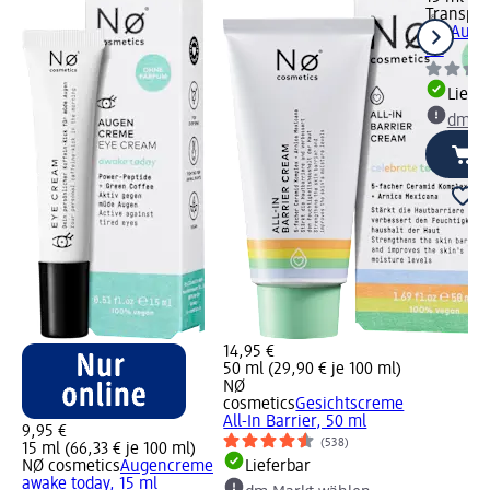
Transpar
Lab
Auge
ml
Liefe
dm Ma
14,95 €
50 ml (29,90 € je 100 ml)
NØ
cosmetics
Gesichtscreme
All-In Barrier, 50 ml
9,95 €
(538)
15 ml (66,33 € je 100 ml)
NØ cosmetics
Augencreme
Lieferbar
awake today, 15 ml