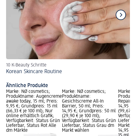
10 K-Beauty Schritte
En
Korean Skincare Routine
Au
Au
Ähnliche Produkte
Marke: NØ cosmetics;
Marke: NØ cosmetics;
Marke: T
Produktname: Augencreme
Produktname:
Produkt
awake today, 15 ml; Preis:
Gesichtscreme All-In
Repair, 1
9,95 €; Grundpreis: 15 ml
Barrier, 50 ml; Preis:
14,95 €;
(66,33 € je 100 ml); Nur
14,95 €; Grundpreis: 50 ml
(99,67 € 
online erhältlich Grafik;
(29,90 € je 100 ml);
Verfügba
Verfügbarkeit: Status Grün
Verfügbarkeit: Status Grün
Lieferba
Lieferbar, Status Rot Alle
Lieferbar, Status Grau dm
Markt w
dm Märkte
Markt wählen
14,95 €
15 ml (99