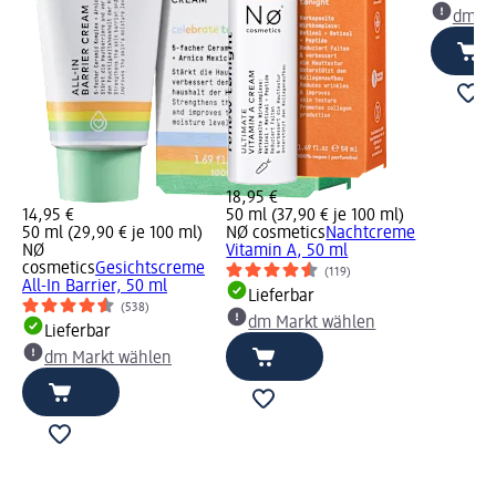
dm Ma
18,95 €
14,95 €
50 ml (37,90 € je 100 ml)
50 ml (29,90 € je 100 ml)
NØ cosmetics
Nachtcreme
NØ
Vitamin A, 50 ml
cosmetics
Gesichtscreme
(119)
All-In Barrier, 50 ml
Lieferbar
(538)
dm Markt wählen
Lieferbar
dm Markt wählen