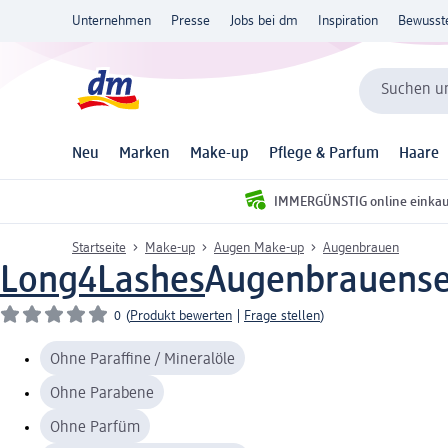
Unternehmen
Presse
Jobs bei dm
Inspiration
Bewusst
Suchen un
Neu
Marken
Make-up
Pflege & Parfum
Haare
IMMERGÜNSTIG online einka
Startseite
Make-up
Augen Make-up
Augenbrauen
Long4Lashes
Augenbrauense
0
(
Produkt bewerten
|
Frage stellen
)
Ohne Paraffine / Mineralöle
Ohne Parabene
Ohne Parfüm