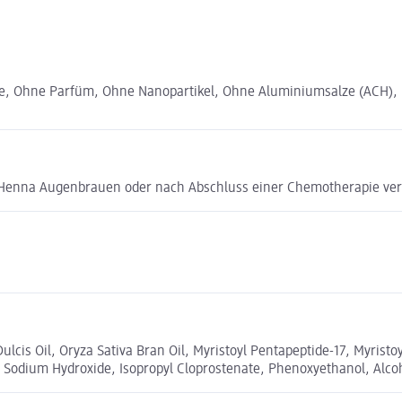
le, Ohne Parfüm, Ohne Nanopartikel, Ohne Aluminiumsalze (ACH), 
Henna Augenbrauen oder nach Abschluss einer Chemotherapie ve
lcis Oil, Oryza Sativa Bran Oil, Myristoyl Pentapeptide-17, Myrist
 Sodium Hydroxide, Isopropyl Cloprostenate, Phenoxyethanol, Alcoh