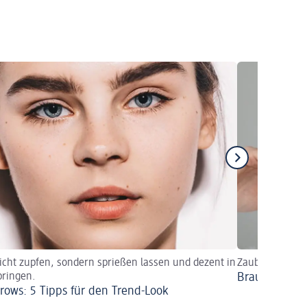
icht zupfen, sondern sprießen lassen und dezent in
Zauberhaftes 
bringen.
Braut-Make-u
rows: 5 Tipps für den Trend-Look