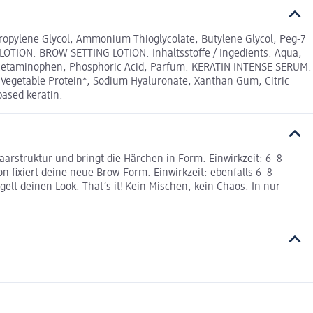
ropylene Glycol, Ammonium Thioglycolate, Butylene Glycol, Peg-7
LOTION. BROW SETTING LOTION. Inhaltsstoffe / Ingedients: Aqua,
e, Acetaminophen, Phosphoric Acid, Parfum. KERATIN INTENSE SERUM.
ed Vegetable Protein*, Sodium Hyaluronate, Xanthan Gum, Citric
based keratin.
Haarstruktur und bringt die Härchen in Form. Einwirkzeit: 6–8
on fixiert deine neue Brow-Form. Einwirkzeit: ebenfalls 6–8
elt deinen Look. That’s it! Kein Mischen, kein Chaos. In nur