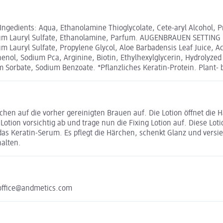
gedients: Aqua, Ethanolamine Thioglycolate, Cete-aryl Alcohol, P
odium Lauryl Sulfate, Ethanolamine, Parfum. AUGENBRAUEN SETTING 
ium Lauryl Sulfate, Propylene Glycol, Aloe Barbadensis Leaf Juic
 thenol, Sodium Pca, Arginine, Biotin, Ethylhexylglycerin, Hydrolyz
 Sorbate, Sodium Benzoate. *Pflanzliches Keratin-Protein. Plant- 
tchen auf die vorher gereinigten Brauen auf. Die Lotion öffnet die 
Lotion vorsichtig ab und trage nun die Fixing Lotion auf. Diese Loti
as Keratin-Serum. Es pflegt die Härchen, schenkt Glanz und versieg
halten.
 office@andmetics.com