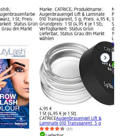
ash®;
Marke: CATRICE; Produktname:
Marke: Lon
ugenbrauenfarbe
Augenbrauengel Lift & Laminate
Produktnam
arz, 1 St; Preis:
010 Transparent, 5 g; Preis: 4,95 €;
3 ml; Preis:
arkeit: Status Grün
Grundpreis: 1 St (4,95 € je 1 St);
Status Grün
us Grau dm Markt
Verfügbarkeit: Status Grün
dm Markt w
Lieferbar, Status Grau dm Markt
19,95 €
wählen
Long4Lashe
ml
Hinweis
Lieferbar
dm Mark
4,95 €
1 St (4,95 € je 1 St)
CATRICE
Augenbrauengel Lift &
Laminate 010 Transparent, 5 g
(37)