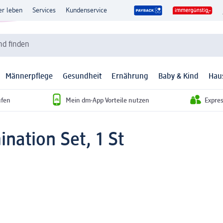
er leben
Services
Kundenservice
d finden
Männerpflege
Gesundheit
Ernährung
Baby & Kind
Hau
ufen
Mein dm-App Vorteile nutzen
Expre
ation Set, 1 St