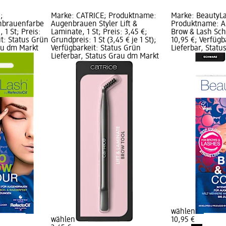
;
Marke: CATRICE; Produktname:
Marke: BeautyL
nbrauenfarbe
Augenbrauen Styler Lift &
Produktname: A
 1 St; Preis:
Laminate, 1 St; Preis: 3,45 €;
Brow & Lash Schw
it: Status Grün
Grundpreis: 1 St (3,45 € je 1 St);
10,95 €; Verfügb
rau dm Markt
Verfügbarkeit: Status Grün
Lieferbar, Stat
Lieferbar, Status Grau dm Markt
wählen
wählen
10,95 €