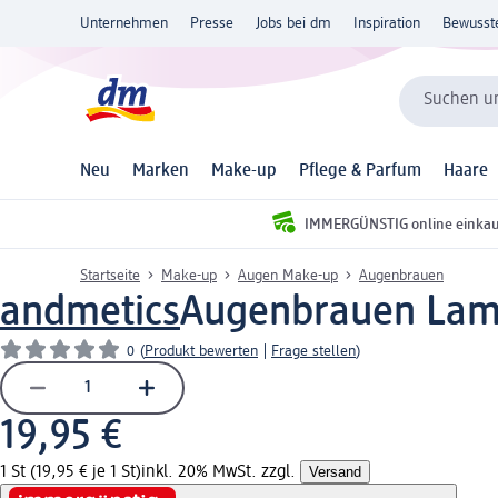
Unternehmen
Presse
Jobs bei dm
Inspiration
Bewusst
Suchen un
Neu
Marken
Make-up
Pflege & Parfum
Haare
IMMERGÜNSTIG online einka
Startseite
Make-up
Augen Make-up
Augenbrauen
andmetics
Augenbrauen Lamin
0
(
Produkt bewerten
|
Frage stellen
)
19,95 €
1 St (19,95 € je 1 St)
inkl. 20% MwSt. zzgl.
Versand