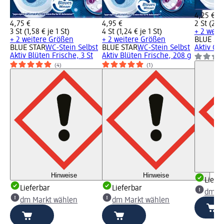
4,25 €
4,75 €
4,95 €
2 St (2,13
3 St (1,58 € je 1 St)
4 St (1,24 € je 1 St)
+ 2 weit
+ 2 weitere Größen
+ 2 weitere Größen
BLUE ST
BLUE STAR
WC-Stein Selbst
BLUE STAR
WC-Stein Selbst
Aktiv Chl
Aktiv Blüten Frische, 3 St
Aktiv Blüten Frische, 208 g
(4)
(1)
Hinweise
Hinweise
Liefe
Lieferbar
Lieferbar
dm Ma
dm Markt wählen
dm Markt wählen