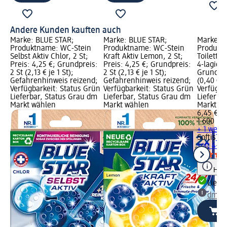
Andere Kunden kauften auch
Marke: BLUE STAR;
Marke: BLUE STAR;
Marke: So
Produktname: WC-Stein
Produktname: WC-Stein
Produkt
Selbst Aktiv Chlor, 2 St;
Kraft Aktiv Lemon, 2 St;
Toilette
Preis: 4,25 €; Grundpreis:
Preis: 4,25 €; Grundpreis:
4-lagig, 
2 St (2,13 € je 1 St);
2 St (2,13 € je 1 St);
Grundpre
Gefahrenhinweis reizend;
Gefahrenhinweis reizend;
(0,40 € j
Verfügbarkeit: Status Grün
Verfügbarkeit: Status Grün
Verfügba
Lieferbar, Status Grau dm
Lieferbar, Status Grau dm
Lieferba
Markt wählen
Markt wählen
Markt w
6,45 €
1 600 Bl 
+ 1 weit
Softis
Toi
soft 4-la
Hinw
Liefe
dm Ma