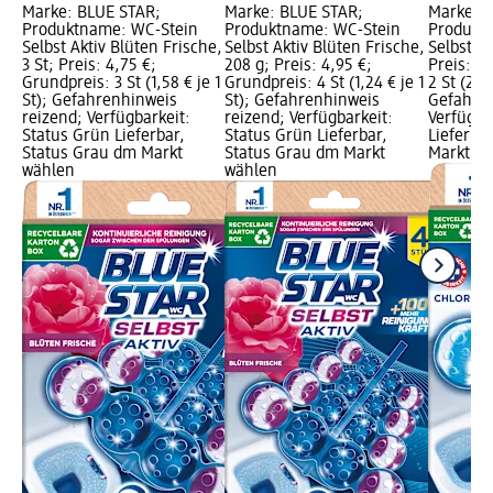
Marke: BLUE STAR;
Marke: BLUE STAR;
Marke: 
Produktname: WC-Stein
Produktname: WC-Stein
Produkt
Selbst Aktiv Blüten Frische,
Selbst Aktiv Blüten Frische,
Selbst Ak
3 St; Preis: 4,75 €;
208 g; Preis: 4,95 €;
Preis: 4
Grundpreis: 3 St (1,58 € je 1
Grundpreis: 4 St (1,24 € je 1
2 St (2,13
St); Gefahrenhinweis
St); Gefahrenhinweis
Gefahren
reizend; Verfügbarkeit:
reizend; Verfügbarkeit:
Verfügba
Status Grün Lieferbar,
Status Grün Lieferbar,
Lieferba
Status Grau dm Markt
Status Grau dm Markt
Markt w
wählen
wählen