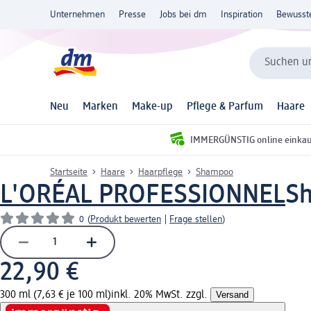
Unternehmen
Presse
Jobs bei dm
Inspiration
Bewusst
Suchen un
Neu
Marken
Make-up
Pflege & Parfum
Haare
IMMERGÜNSTIG online einka
Startseite
Haare
Haarpflege
Shampoo
L'ORÉAL PROFESSIONNEL
Sh
0
(
Produkt bewerten
|
Frage stellen
)
22,90 €
300 ml (7,63 € je 100 ml)
inkl. 20% MwSt. zzgl.
Versand