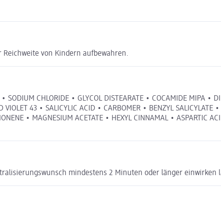
er Reichweite von Kindern aufbewahren.
E • SODIUM CHLORIDE • GLYCOL DISTEARATE • COCAMIDE MIPA • 
CID VIOLET 43 • SALICYLIC ACID • CARBOMER • BENZYL SALICYLA
NENE • MAGNESIUM ACETATE • HEXYL CINNAMAL • ASPARTIC ACID
ralisierungswunsch mindestens 2 Minuten oder länger einwirken l