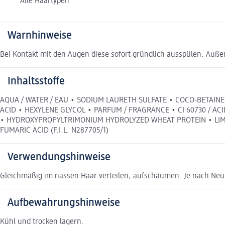
Alle Haartypen
Warnhinweise
Bei Kontakt mit den Augen diese sofort gründlich ausspülen. Auß
Inhaltsstoffe
AQUA / WATER / EAU • SODIUM LAURETH SULFATE • COCO-BETAIN
ACID • HEXYLENE GLYCOL • PARFUM / FRAGRANCE • CI 60730 / A
• HYDROXYPROPYLTRIMONIUM HYDROLYZED WHEAT PROTEIN • LIMO
FUMARIC ACID (F.I.L. N287705/1)
Verwendungshinweise
Gleichmäßig im nassen Haar verteilen, aufschäumen. Je nach Neut
Aufbewahrungshinweise
Kühl und trocken lagern.